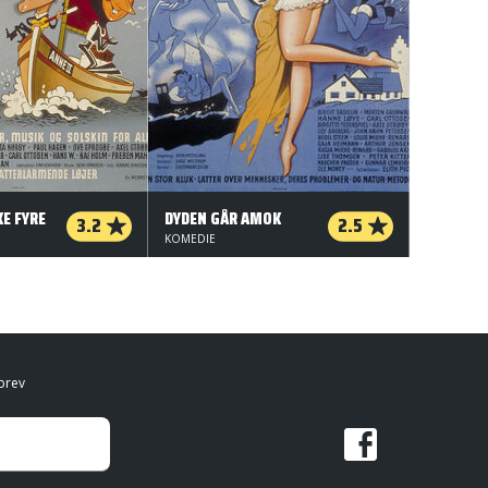
KE FYRE
DYDEN GÅR AMOK
3.2
2.5
KOMEDIE
brev