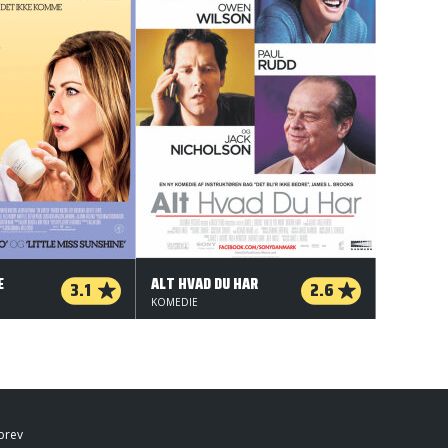
E
ALT HVAD DU HAR
3.1
2.6
KOMEDIE
brev