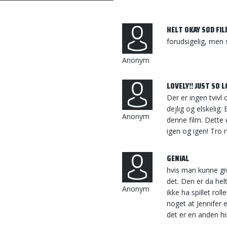
HELT OKAY SØD FI
forudsigelig, men s
Anonym
LOVELY!! JUST SO L
Der er ingen tvivl
dejlig og elskelig.
Anonym
denne film. Dette 
igen og igen! Tro m
GENIAL
hvis man kunne giv
det. Den er da hel
Anonym
ikke ha spillet rol
noget at Jennifer 
det er en anden hi