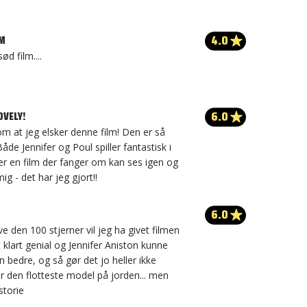
4.0
LM
ød film....
6.0
OVELY!
 om at jeg elsker denne film! Den er så
 Både Jennifer og Poul spiller fantastisk i
er en film der fanger om kan ses igen og
ig - det har jeg gjort!!
6.0
e den 100 stjerner vil jeg ha givet filmen
t klart genial og Jennifer Aniston kunne
len bedre, og så gør det jo heller ikke
er den flotteste model på jorden... men
storie