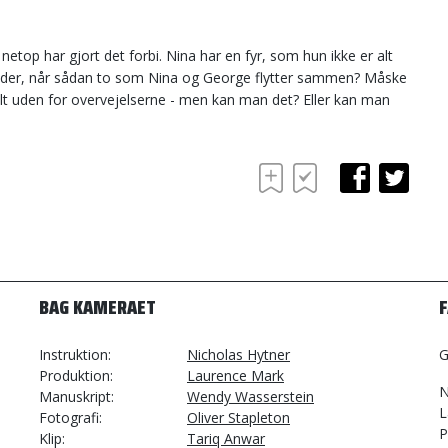
etop har gjort det forbi. Nina har en fyr, som hun ikke er alt
er der, når sådan to som Nina og George flytter sammen? Måske
t uden for overvejelserne - men kan man det? Eller kan man
BAG KAMERAET
Instruktion
Nicholas Hytner
G
Produktion
Laurence Mark
N
Manuskript
Wendy Wasserstein
L
Fotografi
Oliver Stapleton
P
Klip
Tariq Anwar