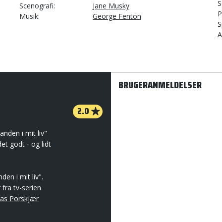
S
Scenografi
Jane Musky
P
Musik
George Fenton
S
A
BRUGERANMELDELSER
2.0
nden i mit liv"
et godt - og lidt
den i mit liv".
 fra tv-serien
s Porskjær