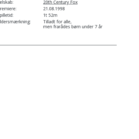
elskab
20th Century Fox
remiere
21.08.1998
pilletid
1t 52m
ldersmærkning
Tilladt for alle,
men frarådes børn under 7 år