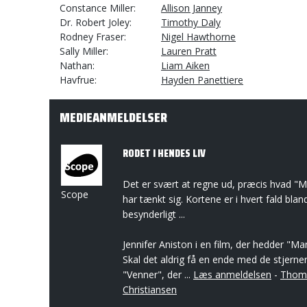
Constance Miller
Allison Janney
Dr. Robert Joley
Timothy Daly
Rodney Fraser
Nigel Hawthorne
Sally Miller
Lauren Pratt
Nathan
Liam Aiken
Havfrue
Hayden Panettiere
MEDIEANMELDELSER
RODET I HENDES LIV
Det er svært at regne ud, præcis hvad "Ma
Scope
har tænkt sig. Kortene er i hvert fald bland
besynderligt ...
Jennifer Aniston i en film, der hedder "Man
Skal det aldrig få en ende med de stjerner
"Venner", der ...
Læs anmeldelsen
-
Thoma
Christiansen