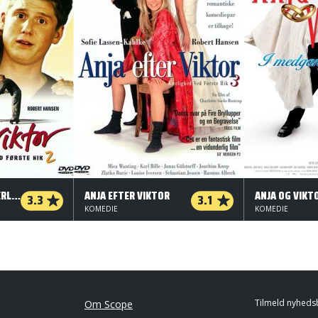
ANJA & VIKTOR - KÆRLIGHED VED FØRSTE HIK 2
ANJA EFTER VIKTOR
3.3
3.1
KOMEDIE
KOMEDIE
Tilmeld nyheds
Om Scope