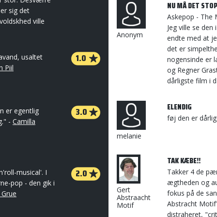
NU MÅ DET STO
er sig det
Askepop - The Mo
voldskhed ville
Jeg ville se den
Anonym
endte med at jeg
det er simpelthe
1.0
avand, usaltet
nogensinde er la
 Piil
og Regner Grast
dårligste film i d
ELENDIG
3.0
n er egentlig
føj den er dårli
g." -
Camilla
melanie
TAK KÆBE!!
2.0
Takker 4 de pæne
roll-musical'. I
ægtheden og aut
ne-pop - den gik i
Gert
fokus på de san
e Grue
Abstraacht
Abstracht Motif
Motif
distraheret, "cr