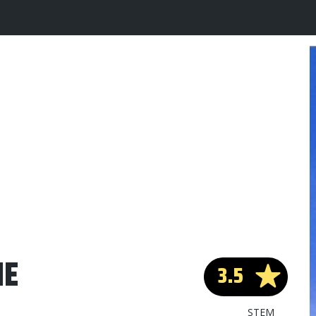
IE
3.5
STEM