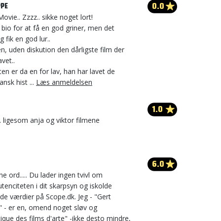
0.0
PPE
vie.. Zzzz.. sikke noget lort!
 i bio for at få en god griner, men det
 fik en god lur..
n, uden diskution den dårligste film der
vet..
en er da en for lav, han har lavet de
ansk hist ...
Læs anmeldelsen
1.0
g. ligesom anja og viktor filmene
6.0
 ord..... Du lader ingen tvivl om
enciteten i dit skarpsyn og iskolde
de værdier på Scope.dk. Jeg - "Gert
" - er en, omend noget sløv og
itique des films d'arte" -ikke desto mindre,