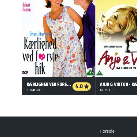
KÆRLIGHED VED FØRSTE HIK
4.0
KOMEDIE
KOMEDIE
Forside