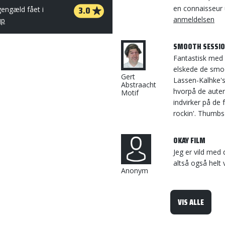
3.0
en connaisseur 
gengæld fået i
anmeldelsen
up
SMOOTH SESSIO
Fantastisk med 
elskede de smo
Gert
Lassen-Kalhke'
Abstraacht
hvorpå de auten
Motif
indvirker på de 
rockin'. Thumbs-
OKAY FILM
Jeg er vild med 
altså også helt 
Anonym
VIS ALLE