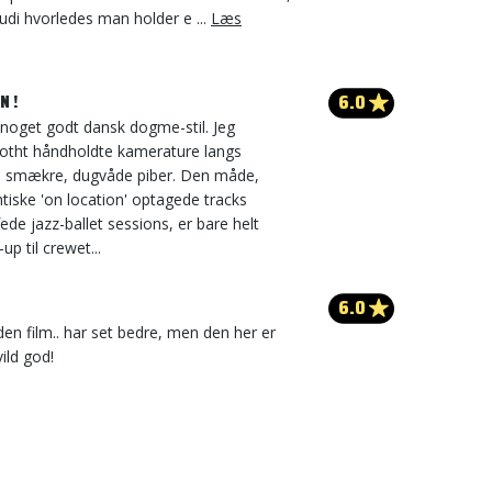
udi hvorledes man holder e ...
Læs
6.0
N !
noget godt dansk dogme-stil. Jeg
otht håndholdte kamerature langs
s smækre, dugvåde piber. Den måde,
tiske 'on location' optagede tracks
fede jazz-ballet sessions, er bare helt
up til crewet...
6.0
den film.. har set bedre, men den her er
vild god!