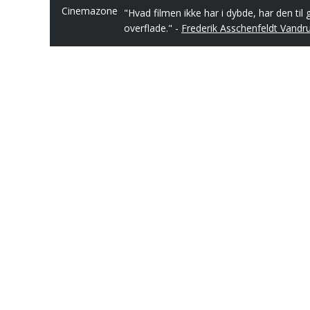
Cinemazone
"Hvad filmen ikke har i dybde, har den til 
overflade." -
Frederik Asschenfeldt Vandr