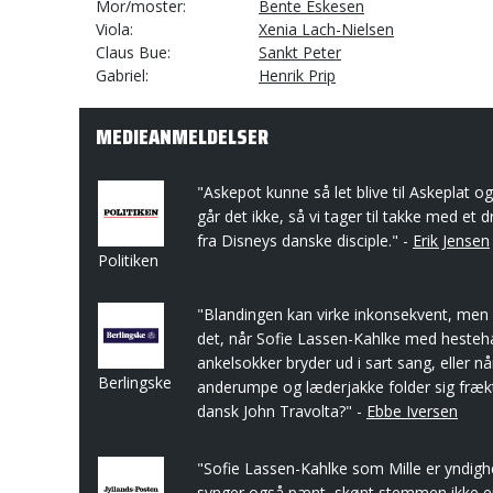
Mor/moster
Bente Eskesen
Viola
Xenia Lach-Nielsen
Claus Bue
Sankt Peter
Gabriel
Henrik Prip
MEDIEANMELDELSER
"Askepot kunne så let blive til Askeplat og
går det ikke, så vi tager til takke med et 
fra Disneys danske disciple." -
Erik Jensen
Politiken
"Blandingen kan virke inkonsekvent, me
det, når Sofie Lassen-Kahlke med hesteh
ankelsokker bryder ud i sart sang, eller nå
Berlingske
anderumpe og læderjakke folder sig fræ
dansk John Travolta?" -
Ebbe Iversen
"Sofie Lassen-Kahlke som Mille er yndigh
synger også pænt, skønt stemmen ikke e