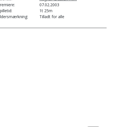
remiere
07.02.2003
pilletid
1t 25m
ldersmærkning
Tilladt for alle