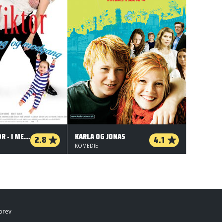
ANJA OG VIKTOR - I MEDGANG OG MODGANG
KARLA OG JONAS
2.8
4.1
KOMEDIE
brev