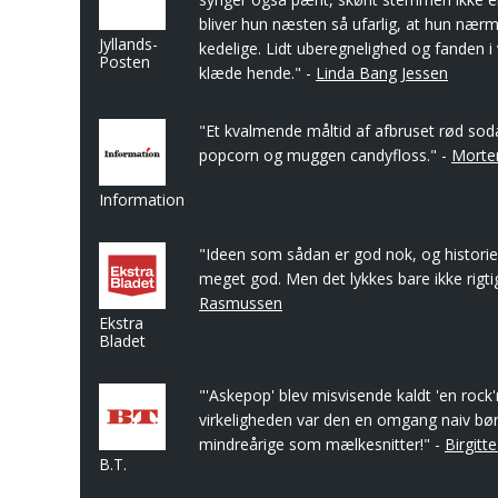
bliver hun næsten så ufarlig, at hun nærm
Jyllands-
kedelige. Lidt uberegnelighed og fanden i 
Posten
klæde hende." -
Linda Bang Jessen
"Et kvalmende måltid af afbruset rød sod
popcorn og muggen candyfloss." -
Morten
Information
"Ideen som sådan er god nok, og historie
meget god. Men det lykkes bare ikke rigti
Rasmussen
Ekstra
Bladet
"'Askepop' blev misvisende kaldt 'en rock'n'
virkeligheden var den en omgang naiv bør
mindreårige som mælkesnitter!" -
Birgitt
B.T.