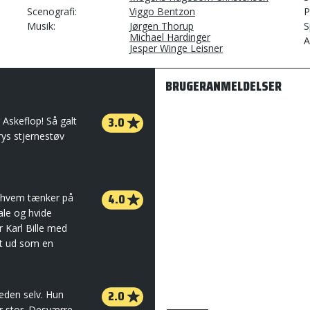
Scenografi
Viggo Bentzon
P
Musik
Jørgen Thorup
S
Michael Hardinger
A
Jesper Winge Leisner
BRUGERANMELDELSER
3.0
 Askeflop! Så galt
drys stjernestøv
4.0
n hvem tænker på
ale og hvide
r Karl Bille med
kt ud som en
2.0
eden selv. Hun
r stor. Desværre