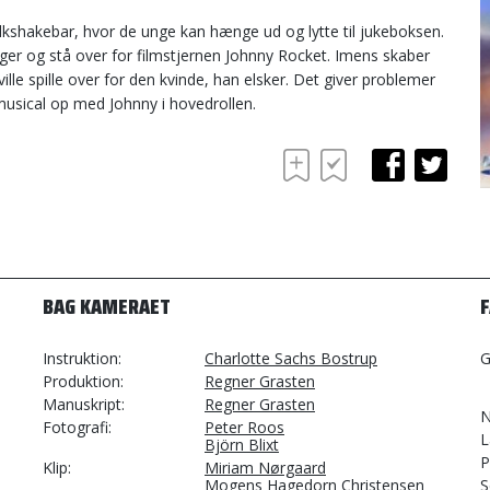
kshakebar, hvor de unge kan hænge ud og lytte til jukeboksen.
er og stå over for filmstjernen Johnny Rocket. Imens skaber
lle spille over for den kvinde, han elsker. Det giver problemer
musical op med Johnny i hovedrollen.
BAG KAMERAET
Instruktion
Charlotte Sachs Bostrup
G
Produktion
Regner Grasten
Manuskript
Regner Grasten
N
Fotografi
Peter Roos
L
Björn Blixt
P
Klip
Miriam Nørgaard
Mogens Hagedorn Christensen
S