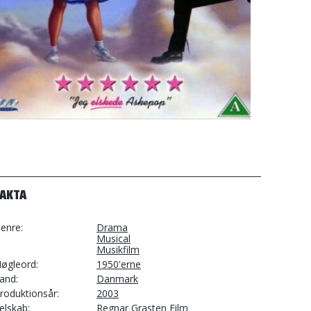
FAKTA
enre
Drama
Musical
Musikfilm
øgleord
1950'erne
and
Danmark
roduktionsår
2003
elskab
Regnar Grasten Film