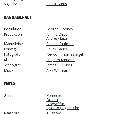
Sig selv
Chuck Barris
BAG KAMERAET
Instruktion
George Clooney
Produktion
Johnny Depp
Andrew Lazar
Manuskript
Charlie Kaufman
Forlæg
Chuck Barris
Fotografi
Newton Thomas Sigel
Klip
Stephen Mirrione
Scenografi
James D. Bissell
Musik
Alex Wurman
FAKTA
Genre
Komedie
Drama
Biografifilm
Spion-og-agent-film
Nøgleord
Tv-show