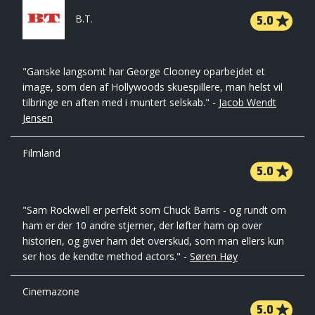
5.0
B.T.
"Ganske langsomt har George Clooney oparbejdet et
image, som den af Hollywoods skuespillere, man helst vil
tilbringe en aften med i muntert selskab." -
Jacob Wendt
Jensen
Filmland
5.0
"Sam Rockwell er perfekt som Chuck Barris - og rundt om
ham er der 10 andre stjerner, der løfter ham op over
historien, og giver ham det overskud, som man ellers kun
ser hos de kendte method actors." -
Søren Høy
Cinemazone
5.0