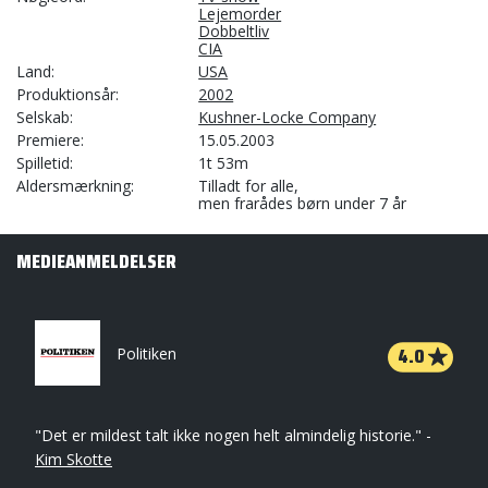
Lejemorder
Dobbeltliv
CIA
Land
USA
Produktionsår
2002
Selskab
Kushner-Locke Company
Premiere
15.05.2003
Spilletid
1t 53m
Aldersmærkning
Tilladt for alle,
men frarådes børn under 7 år
MEDIEANMELDELSER
4.0
Politiken
"Det er mildest talt ikke nogen helt almindelig historie." -
Kim Skotte