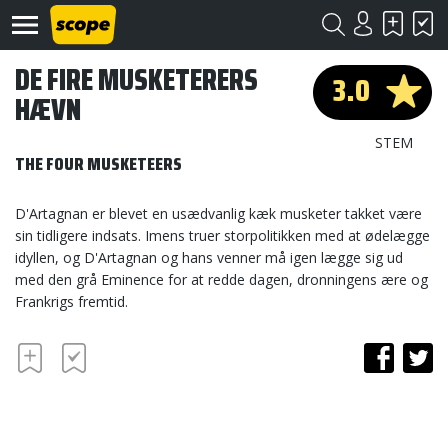
DE FIRE MUSKETERERS
3.0
HÆVN
STEM
THE FOUR MUSKETEERS
D'Artagnan er blevet en usædvanlig kæk musketer takket være
Om
sin tidligere indsats. Imens truer storpolitikken med at ødelægge
Scope
idyllen, og D'Artagnan og hans venner må igen lægge sig ud
med den grå Eminence for at redde dagen, dronningens ære og
Kontakt
Frankrigs fremtid.
©
Scope
2020