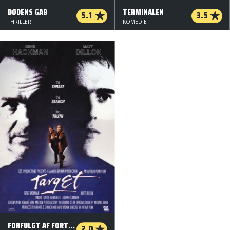
DØDENS GAB
TERMINALEN
5.1
3.5
THRILLER
KOMEDIE
FORFULGT AF FORTIDEN
2.0