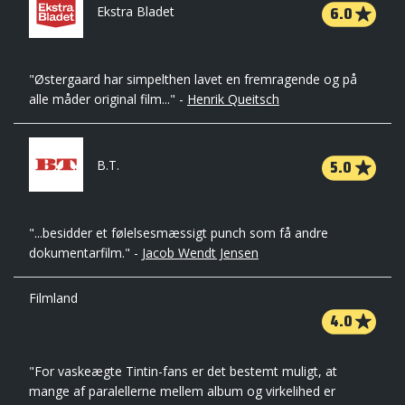
6.0
Ekstra Bladet
"Østergaard har simpelthen lavet en fremragende og på
alle måder original film..." -
Henrik Queitsch
5.0
B.T.
"...besidder et følelsesmæssigt punch som få andre
dokumentarfilm." -
Jacob Wendt Jensen
Filmland
4.0
"For vaskeægte Tintin-fans er det bestemt muligt, at
mange af paralellerne mellem album og virkelihed er