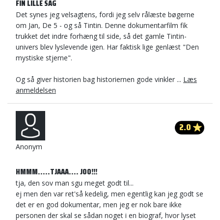
FIN LILLE SAG
Det synes jeg velsagtens, fordi jeg selv rålæste bøgerne
om Jan, De 5 - og så Tintin. Denne dokumentarfilm fik
trukket det indre forhæng til side, så det gamle Tintin-
univers blev lyslevende igen. Har faktisk lige genlæst "Den
mystiske stjerne".
Og så giver historien bag historiernen gode vinkler ...
Læs
anmeldelsen
2.0
Anonym
HMMM.....TJAAA.... JOO!!!
tja, den sov man sgu meget godt til...
ej men den var ret'så kedelig, men egentlig kan jeg godt se
det er en god dokumentar, men jeg er nok bare ikke
personen der skal se sådan noget i en biograf, hvor lyset