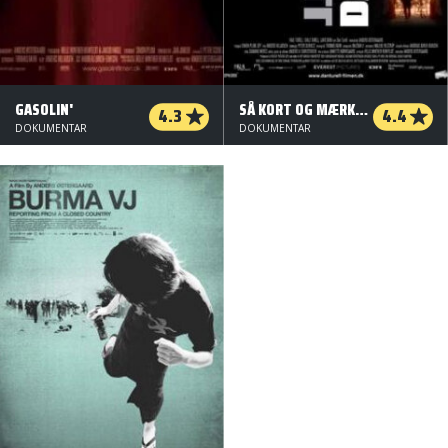
GASOLIN'
SÅ KORT OG MÆRKELIGT LIVET ER
4.3
4.4
DOKUMENTAR
DOKUMENTAR