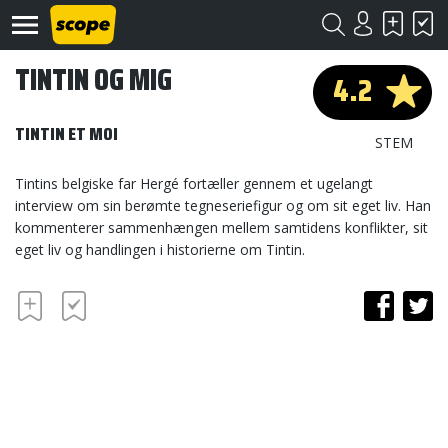
TINTIN OG MIG
4.2
TINTIN ET MOI
STEM
Tintins belgiske far Hergé fortæller gennem et ugelangt
interview om sin berømte tegneseriefigur og om sit eget liv. Han
Om
kommenterer sammenhængen mellem samtidens konflikter, sit
Scope
eget liv og handlingen i historierne om Tintin.
Kontakt
©
Scope
2020