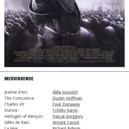
MEDVIRKENDE
Jeanne d'Arc
Milla Jovovich
The Conscience
Dustin Hoffman
Charles VII
Faye Dunaway
Dunois
Tchéky Karyo
Hertugen af Alençon
Pascal Greggory
Gilles de Rais
Vincent Cassel
La Hire
Richard Ridings