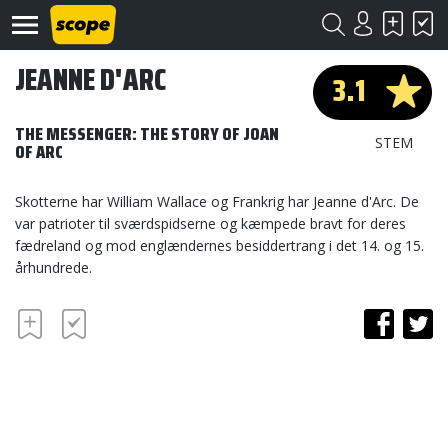
JEANNE D'ARC
3.1
THE MESSENGER: THE STORY OF JOAN
STEM
OF ARC
Skotterne har William Wallace og Frankrig har Jeanne d'Arc. De
Om
var patrioter til sværdspidserne og kæmpede bravt for deres
Scope
fædreland og mod englændernes besiddertrang i det 14. og 15.
århundrede.
Kontakt
©
Scope
2020