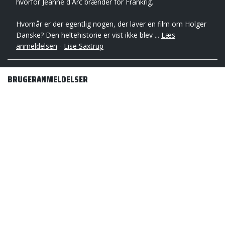
hvorfor Jeanne d'Arc brænder for Frankrig.
Hvornår er der egentlig nogen, der laver en film om Holger
Danske? Den heltehistorie er vist ikke blev ...
Læs
anmeldelsen
-
Lise Saxtrup
BRUGERANMELDELSER