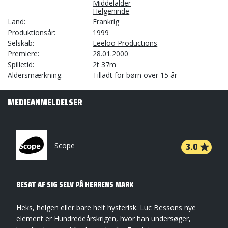
Middelalder
Helgeninde
Land
Frankrig
Produktionsår
1999
Selskab
Leeloo Productions
Premiere
28.01.2000
Spilletid
2t 37m
Aldersmærkning
Tilladt for børn over 15 år
MEDIEANMELDELSER
3.0
Scope
BESAT AF SIG SELV PÅ HERRENS MARK
Heks, helgen eller bare helt hysterisk. Luc Bessons nye
element er Hundredeårskrigen, hvor han undersøger,