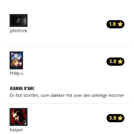
1.0
JohnPork
3.0
Philip-L
JEANNE D'ARC
Én flot storfilm, som dækker fint over den virkelige historie!
3.0
Kasper