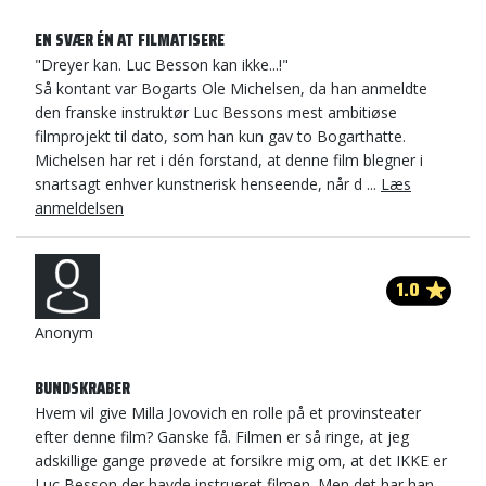
EN SVÆR ÉN AT FILMATISERE
"Dreyer kan. Luc Besson kan ikke...!"
Så kontant var Bogarts Ole Michelsen, da han anmeldte
den franske instruktør Luc Bessons mest ambitiøse
filmprojekt til dato, som han kun gav to Bogarthatte.
Michelsen har ret i dén forstand, at denne film blegner i
snartsagt enhver kunstnerisk henseende, når d ...
Læs
anmeldelsen
1.0
Anonym
BUNDSKRABER
Hvem vil give Milla Jovovich en rolle på et provinsteater
efter denne film? Ganske få. Filmen er så ringe, at jeg
adskillige gange prøvede at forsikre mig om, at det IKKE er
Luc Besson der havde instrueret filmen. Men det har han.