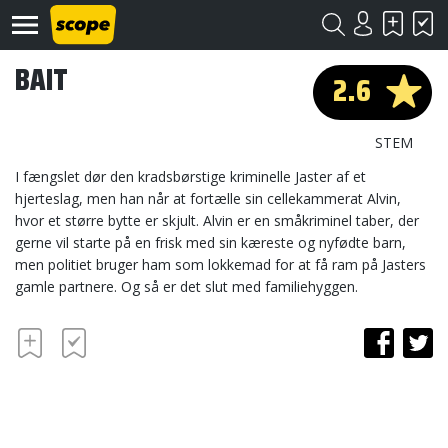
BAIT
2.6
STEM
I fængslet dør den kradsbørstige kriminelle Jaster af et
hjerteslag, men han når at fortælle sin cellekammerat Alvin,
hvor et større bytte er skjult. Alvin er en småkriminel taber, der
Om
Scope
gerne vil starte på en frisk med sin kæreste og nyfødte barn,
men politiet bruger ham som lokkemad for at få ram på Jasters
Kontakt
gamle partnere. Og så er det slut med familiehyggen.
©
Scope
2020