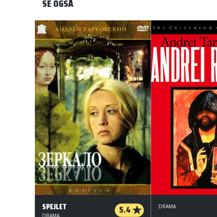
SE OGSÅ
SPEJLET
5.4
DRAMA
DRAMA