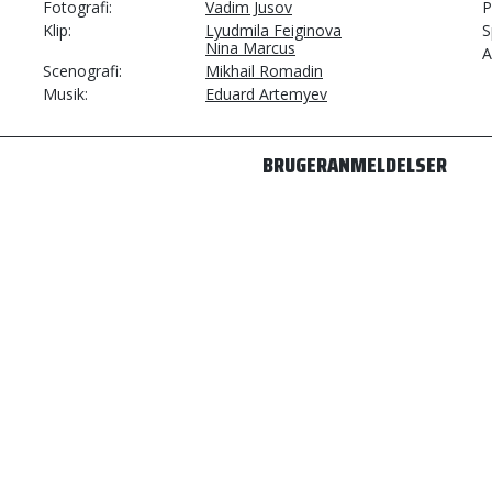
Fotografi
Vadim Jusov
P
Klip
Lyudmila Feiginova
S
Nina Marcus
A
Scenografi
Mikhail Romadin
Musik
Eduard Artemyev
BRUGERANMELDELSER