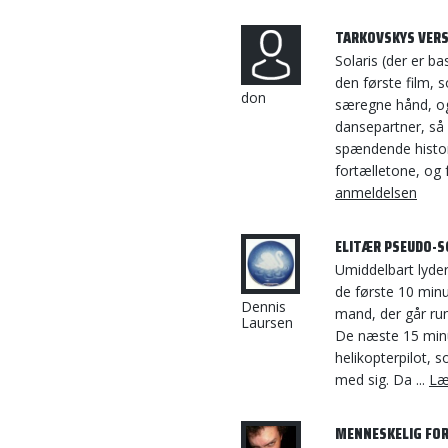
TARKOVSKYS VER
Solaris (der er b
den første film, 
don
særegne hånd, og
dansepartner, så
spændende histor
fortælletone, og f
anmeldelsen
ELITÆR PSEUDO-SC
Umiddelbart lyder
de første 10 minut
Dennis
mand, der går rund
Laursen
De næste 15 minu
helikopterpilot, 
med sig. Da ...
Læ
MENNESKELIG FOR