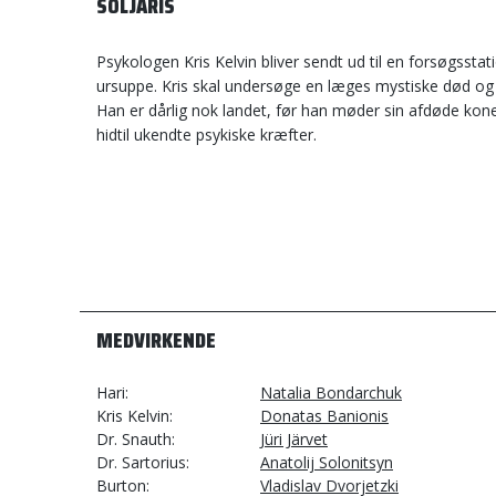
SOLJARIS
Psykologen Kris Kelvin bliver sendt ud til en forsøgssta
ursuppe. Kris skal undersøge en læges mystiske død og de
Han er dårlig nok landet, før han møder sin afdøde kone
hidtil ukendte psykiske kræfter.
MEDVIRKENDE
Hari
Natalia Bondarchuk
Kris Kelvin
Donatas Banionis
Dr. Snauth
Jüri Järvet
Dr. Sartorius
Anatolij Solonitsyn
Burton
Vladislav Dvorjetzki