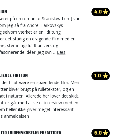
4.0
SION
aseret på en roman af Stanislaw Lem) var
som jeg så fra Andrei Tarkovskys
 selvom værket er en lidt tung
 er det stadig en dragende film med en
ie, stemningsfuldt univers og
ascinerende idéer. Jeg syn ...
Læs
1.0
IENCE FIKTION
 det til at være en spændende film. Men
ter bliver brugt på rulletekster, og en
t i naturen. Allerede her lover det skidt.
tter går med at se et interview med en
som heller ikke giver meget interessant
s anmeldelsen
6.0
TID I VIDENSKABELIG FREMTIDEN