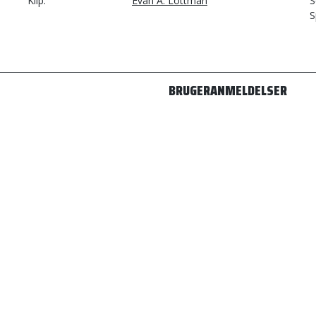
Klip
Evan A. Lottman
S
S
BRUGERANMELDELSER