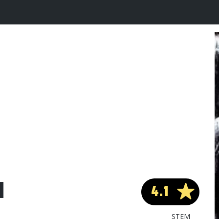
N
4.1
STEM