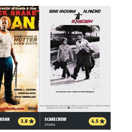
 MOAN
SCARECROW
3.8
4.5
DRAMA