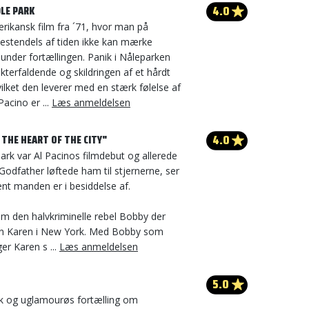
4.0
DLE PARK
rikansk film fra ´71, hvor man på
mestendels af tiden ikke kan mærke
under fortællingen. Panik i Nåleparken
kterfaldende og skildringen af et hårdt
vilket den leverer med en stærk følelse af
acino er ...
Læs anmeldelsen
4.0
N THE HEART OF THE CITY"
ark var Al Pacinos filmdebut og allerede
 Godfather løftede ham til stjernerne, ser
lent manden er i besiddelse af.
om den halvkriminelle rebel Bobby der
n Karen i New York. Med Bobby som
r Karen s ...
Læs anmeldelsen
5.0
k og uglamourøs fortælling om