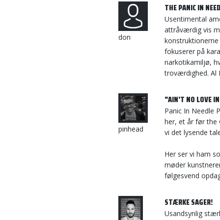
THE PANIC IN NEE
Usentimental ame
attråværdig vis 
don
konstruktionerne 
fokuserer på kara
narkotikamiljø, h
troværdighed. Al P
"AIN'T NO LOVE I
Panic In Needle P
her, et år før the
pinhead
vi det lysende ta
Her ser vi ham s
møder kunstnere
følgesvend opdage
STÆRKE SAGER!
Usandsynlig stær