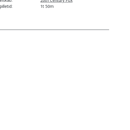
elskab
20th Century Fox
pilletid
1t 50m