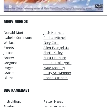
MEDVIRKENDE
Donald Morton
Josh Hartnett
Isabelle Sorenson
Radha Mitchell
Wallace
Gary Cole
Skeets
Allen Evangelista
Janice
Sheila Kelley
Bronwin
Erica Leerhsen
Gregory
John Carroll Lynch
Roger
Nate Mooney
Gracie
Rusty Schwimmer
Blume
Robert Wisdom
BAG KAMERAET
Instruktion
Petter Næss
Produktion
James Acheson