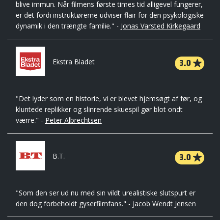
blive immun. Når filmens første times tid alligevel fungerer,
er det fordi instruktørerne udviser flair for den psykologiske
dynamik i den trængte familie." -
Jonas Varsted Kirkegaard
3.0
Ekstra Bladet
"Det lyder som en historie, vi er blevet hjemsøgt af før, og
kluntede replikker og slinrende skuespil gør blot ondt
værre." -
Peter Albrechtsen
3.0
B.T.
"Som den ser ud nu med sin vildt urealistiske slutspurt er
den dog forbeholdt gyserfilmfans." -
Jacob Wendt Jensen