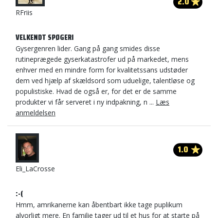
2.0
RFriis
VELKENDT SPØGERI
Gysergenren lider. Gang på gang smides disse
rutineprægede gyserkatastrofer ud på markedet, mens
enhver med en mindre form for kvalitetssans udstøder
dem ved hjælp af skældsord som uduelige, talentløse og
populistiske. Hvad de også er, for det er de samme
produkter vi får serveret i ny indpakning, n ...
Læs
anmeldelsen
1.0
Eli_LaCrosse
:-(
Hmm, amrikanerne kan åbentbart ikke tage puplikum
alvorligt mere. En familie tager ud til et hus for at starte på