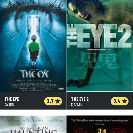
THE EYE
THE EYE 2
3.7
3.4
GYSER
DRAMA