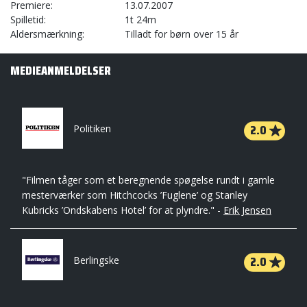
Premiere
13.07.2007
Spilletid
1t 24m
Aldersmærkning
Tilladt for børn over 15 år
MEDIEANMELDELSER
2.0
Politiken
"Filmen tåger som et beregnende spøgelse rundt i gamle
mesterværker som Hitchcocks ’Fuglene’ og Stanley
Kubricks ’Ondskabens Hotel’ for at plyndre." -
Erik Jensen
2.0
Berlingske