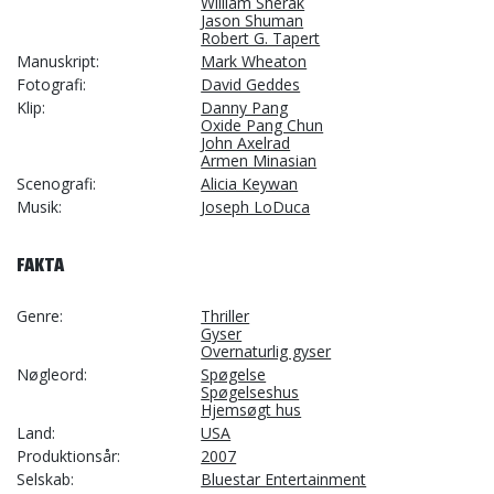
William Sherak
Jason Shuman
Robert G. Tapert
Manuskript
Mark Wheaton
Fotografi
David Geddes
Klip
Danny Pang
Oxide Pang Chun
John Axelrad
Armen Minasian
Scenografi
Alicia Keywan
Musik
Joseph LoDuca
FAKTA
Genre
Thriller
Gyser
Overnaturlig gyser
Nøgleord
Spøgelse
Spøgelseshus
Hjemsøgt hus
Land
USA
Produktionsår
2007
Selskab
Bluestar Entertainment