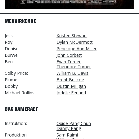
MEDVIRKENDE
Jess
Kristen Stewart
Roy
Dylan McDermott
Denise
Penelope Ann Miller
Burwell
John Corbett
Ben
Evan Turner
Theodore Turner
Colby Price
William B. Davis
Plume
Brent Briscoe
Bobby
Dustin Milligan
Michael Rollins
Jodelle Ferland
BAG KAMERAET
Instruktion
Oxide Pang Chun
Danny Pang
Produktion
Sam Raimi