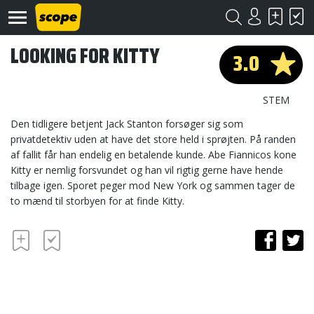
LOOKING FOR KITTY
3.0
STEM
Den tidligere betjent Jack Stanton forsøger sig som
privatdetektiv uden at have det store held i sprøjten. På randen
af fallit får han endelig en betalende kunde. Abe Fiannicos kone
Om
Scope
Kitty er nemlig forsvundet og han vil rigtig gerne have hende
tilbage igen. Sporet peger mod New York og sammen tager de
Kontakt
to mænd til storbyen for at finde Kitty.
©
Scope
2020