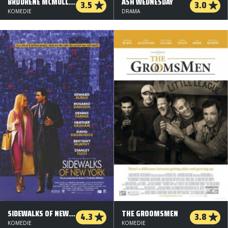
BRØDRENE MCMULLEN
ASH WEDNESDAY
3.5
3.0
KOMEDIE
DRAMA
SIDEWALKS OF NEW YORK
THE GROOMSMEN
4.3
3.8
KOMEDIE
KOMEDIE