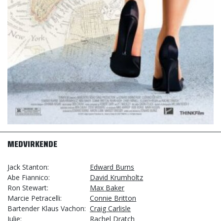
MEDVIRKENDE
Jack Stanton
Edward Burns
Abe Fiannico
David Krumholtz
Ron Stewart
Max Baker
Marcie Petracelli
Connie Britton
Bartender Klaus Vachon
Craig Carlisle
Julie
Rachel Dratch