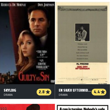
SKYLDIG
EN SKÆV EFTERMIDDAG
2.8
4.4
DRAMA
DRAMA