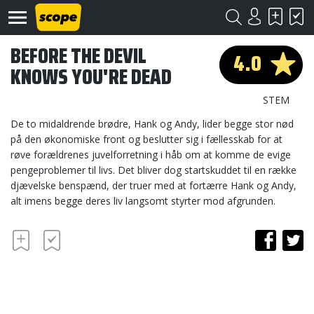
BEFORE THE DEVIL
4.0
KNOWS YOU'RE DEAD
STEM
De to midaldrende brødre, Hank og Andy, lider begge stor nød
på den økonomiske front og beslutter sig i fællesskab for at
røve forældrenes juvelforretning i håb om at komme de evige
Om
Scope
pengeproblemer til livs. Det bliver dog startskuddet til en række
djævelske benspænd, der truer med at fortærre Hank og Andy,
Kontakt
alt imens begge deres liv langsomt styrter mod afgrunden.
©
Scope
2020