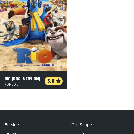
RIO (ORG. VERSION)
3.8
KOMEDIE
Forside
Om Scope