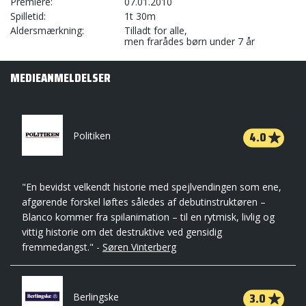
Premiere
07.01.2010
Spilletid
1t 30m
Aldersmærkning
Tilladt for alle,
men frarådes børn under 7 år
MEDIEANMELDELSER
4.0
Politiken
"En bevidst velkendt historie med spejlvendingen som ene,
afgørende forskel løftes således af debutinstruktøren –
Blanco kommer fra spilanimation – til en rytmisk, livlig og
vittig historie om det destruktive ved gensidig
fremmedangst." -
Søren Vinterberg
3.0
Berlingske