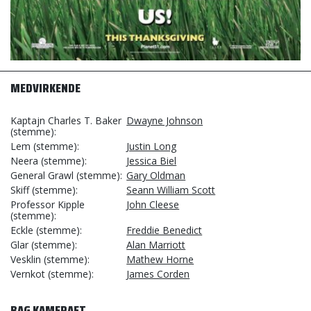
MEDVIRKENDE
Kaptajn Charles T. Baker
Dwayne Johnson
(stemme)
Lem (stemme)
Justin Long
Neera (stemme)
Jessica Biel
General Grawl (stemme)
Gary Oldman
Skiff (stemme)
Seann William Scott
Professor Kipple
John Cleese
(stemme)
Eckle (stemme)
Freddie Benedict
Glar (stemme)
Alan Marriott
Vesklin (stemme)
Mathew Horne
Vernkot (stemme)
James Corden
BAG KAMERAET