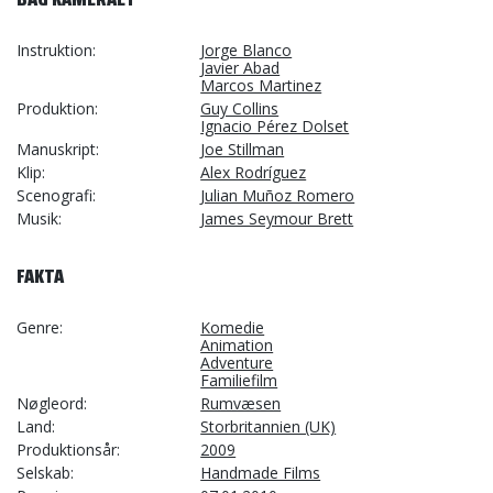
Instruktion
Jorge Blanco
Javier Abad
Marcos Martinez
Produktion
Guy Collins
Ignacio Pérez Dolset
Manuskript
Joe Stillman
Klip
Alex Rodríguez
Scenografi
Julian Muñoz Romero
Musik
James Seymour Brett
FAKTA
Genre
Komedie
Animation
Adventure
Familiefilm
Nøgleord
Rumvæsen
Land
Storbritannien (UK)
Produktionsår
2009
Selskab
Handmade Films