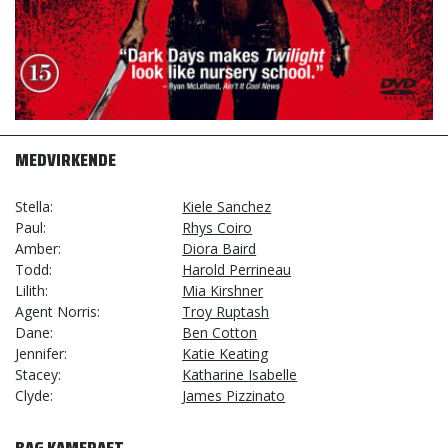
MEDVIRKENDE
Stella
Kiele Sanchez
Paul
Rhys Coiro
Amber
Diora Baird
Todd
Harold Perrineau
Lilith
Mia Kirshner
Agent Norris
Troy Ruptash
Dane
Ben Cotton
Jennifer
Katie Keating
Stacey
Katharine Isabelle
Clyde
James Pizzinato