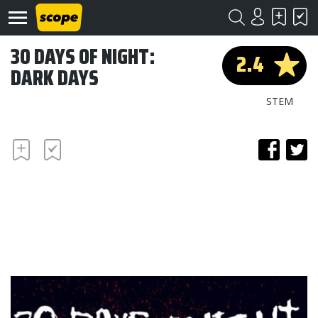
30 DAYS OF NIGHT:
2.4
DARK DAYS
STEM
Om
Scope
Kontakt
©
Scope
2020