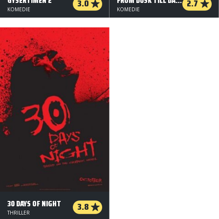
GYSERTIMEN 2
FROM DUSK TILL DAWN 2
3.0
2.7
KOMEDIE
KOMEDIE
30 DAYS OF NIGHT
3.8
THRILLER