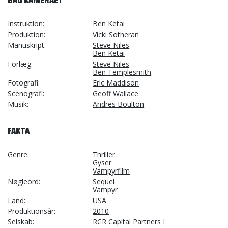
BAG KAMERAET
Instruktion
Ben Ketai
Produktion
Vicki Sotheran
Manuskript
Steve Niles
Ben Ketai
Forlæg
Steve Niles
Ben Templesmith
Fotografi
Eric Maddison
Scenografi
Geoff Wallace
Musik
Andres Boulton
FAKTA
Genre
Thriller
Gyser
Vampyrfilm
Nøgleord
Sequel
Vampyr
Land
USA
Produktionsår
2010
Selskab
RCR Capital Partners I