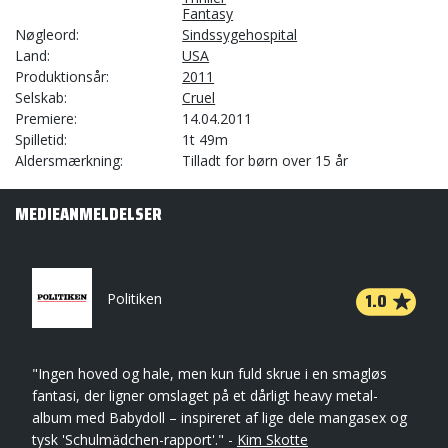
Fantasy
Nøgleord
Sindssygehospital
Land
USA
Produktionsår
2011
Selskab
Cruel
Premiere
14.04.2011
Spilletid
1t 49m
Aldersmærkning
Tilladt for børn over 15 år
MEDIEANMELDELSER
1.0
Politiken
"Ingen hoved og hale, men kun fuld skrue i en smagløs
fantasi, der ligner omslaget på et dårligt heavy metal-
album med Babydoll – inspireret af lige dele mangasex og
tysk 'Schulmädchen-rapport'." -
Kim Skotte