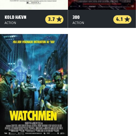
KOLD HÆVN
300
3.7
4.1
ACTION
ACTION