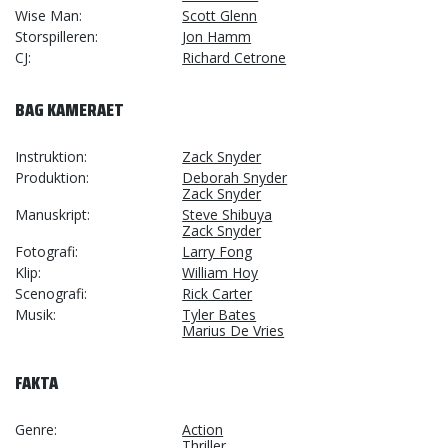
Wise Man
Scott Glenn
Storspilleren
Jon Hamm
CJ
Richard Cetrone
BAG KAMERAET
Instruktion
Zack Snyder
Produktion
Deborah Snyder
Zack Snyder
Manuskript
Steve Shibuya
Zack Snyder
Fotografi
Larry Fong
Klip
William Hoy
Scenografi
Rick Carter
Musik
Tyler Bates
Marius De Vries
FAKTA
Genre
Action
Thriller