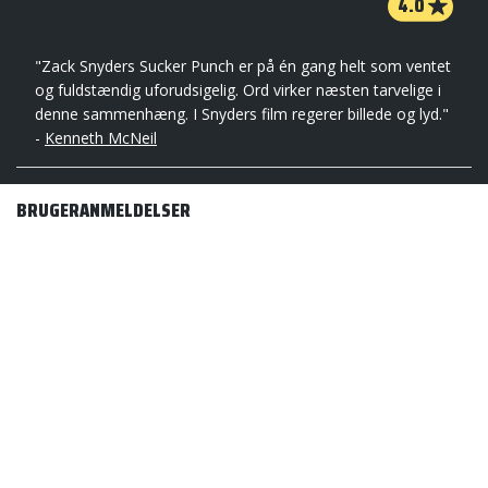
4.0
"Zack Snyders Sucker Punch er på én gang helt som ventet
og fuldstændig uforudsigelig. Ord virker næsten tarvelige i
denne sammenhæng. I Snyders film regerer billede og lyd."
-
Kenneth McNeil
BRUGERANMELDELSER