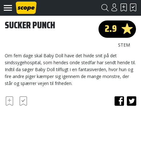
SUCKER PUNCH
2.9
STEM
Om fem dage skal Baby Doll have det hvide snit på det
sindssygehospital, som hendes onde stedfar har sendt hende til.
Indtil da søger Baby Doll tilflugt i en fantasiverden, hvor hun og
Om
Scope
fire andre piger kæmper sig igennem de mange monstre, der
står og spærrer vejen til friheden.
Kontakt
©
Scope
2020