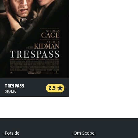
TRESPASS
2.5
DRAMA
Forside
Om Scope