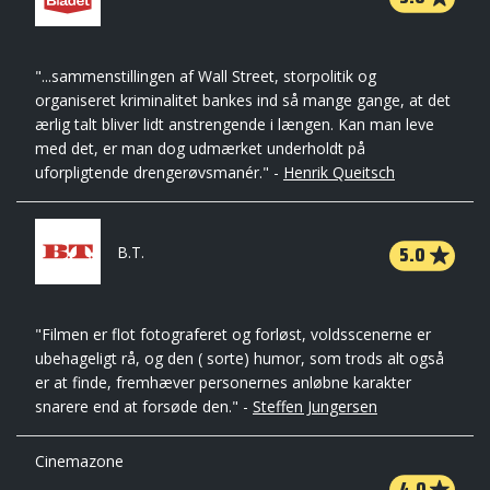
"...sammenstillingen af Wall Street, storpolitik og
organiseret kriminalitet bankes ind så mange gange, at det
ærlig talt bliver lidt anstrengende i længen. Kan man leve
med det, er man dog udmærket underholdt på
uforpligtende drengerøvsmanér." -
Henrik Queitsch
5.0
B.T.
"Filmen er flot fotograferet og forløst, voldsscenerne er
ubehageligt rå, og den ( sorte) humor, som trods alt også
er at finde, fremhæver personernes anløbne karakter
snarere end at forsøde den." -
Steffen Jungersen
Cinemazone
4.0