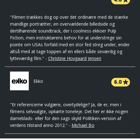
"Filmen trækkes dog op over det ordinære med de stærke
mandlige portrætter, en overvældende billedside og
dertilhørende soundtrack, der i coolness ekkoer Pulp
Fiction, men instruktørens behov for at understrege sin
pointe om USAs forfald med en stor fed streg under, ender
altså med at tage toppen af en ellers både seværdig og
lytteværdig film." -
Christine Hovgaard Jensen
6.0
Ekko
"Er referencerne vulgære, overtydelige? Ja, de er, men i
filmens selvvalgte, opkørte toneleje. Det her er ikke nogen
dameblads- eller for den sags skyld Politiken-version af
verdens tilstand anno 2012." -
Michael Bo