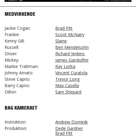
MEDVIRKENDE
Jackie Cogan
Brad Pitt
Frankie
Scoot McNairy
Kenny Gill
Slaine
Russell
Ben Mendelsohn
Driver
Richard Jenkins
Mickey
James Gandolfini
Markie Trattman
Ray Liotta
Johnny Amato
Vincent Curatola
Steve Caprio
Trevor Long
Barry Caprio
Max Casella
Dillon
Sam Shepard
BAG KAMERAET
Instruktion
Andrew Dominik
Produktion
Dede Gardner
Brad Pitt