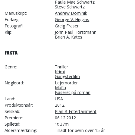
Paula Mae Schwartz
Steve Schwartz
Manuskript
Andrew Dominik
Forlæg
George V. Higgins
Fotografi
Greig Fraser
Klip
John Paul Horstmann
Brian A. Kates
FAKTA
Genre
Thriller
Krimi
Gangsterfilm
Nøgleord
Lejemorder
Mafia
Baseret på roman
Land
USA
Produktionsår
2012
Selskab
Plan B Entertainment
Premiere
06.12.2012
Spilletid
1t 37m
Aldersmærkning
Tilladt for børn over 15 år