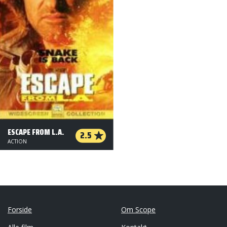
ESCAPE FROM L.A.
2.5
ACTION
Forside
Om Scope