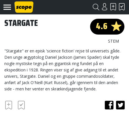
STARGATE
4.6
STEM
"Stargate" er en episk 'science fiction' rejse til universets gåde.
Den unge ægyptolog Daniel Jackson (James Spader) skal tyde
nogle mystiske tegn på en gigantisk ring fundet på en
Om
Scope
ekspedition i 1928. Ringen viser sig af give adgang til et andet
univers, Stargate. Daniel og en gruppe commandosoldater,
Kontakt
anført af Jack O'Neill (Kurt Russel), går igennem til den anden
side - men her venter en skrækindjagende fjende.
©
Scope
2020