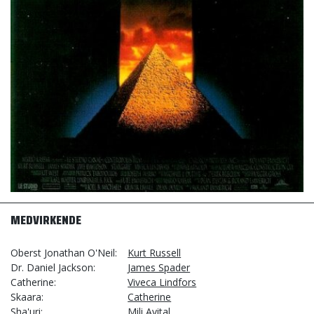
MEDVIRKENDE
Oberst Jonathan O'Neil
Kurt Russell
Dr. Daniel Jackson
James Spader
Catherine
Viveca Lindfors
Skaara
Catherine
Sha'uri
Mili Avital