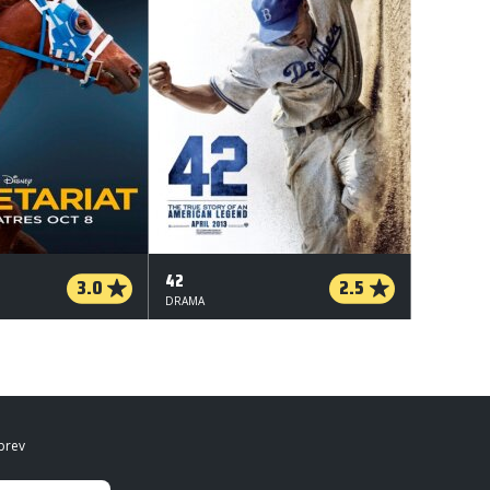
42
3.0
2.5
DRAMA
brev