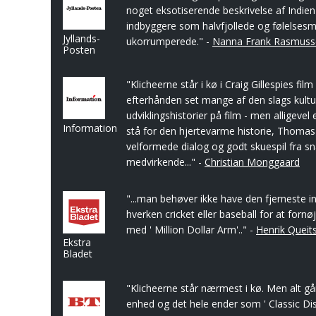
noget eksotiserende beskrivelse af Indien
indbyggere som halvfjollede og følelses
Jyllands-
ukorrumperede." -
Nanna Frank Rasmuss
Posten
"Klicheerne står i kø i Craig Gillespies fil
efterhånden set mange af den slags kul
udviklingshistorier på film - men alligevel 
Information
stå for den hjertevarme historie, Thoma
velformede dialog og godt skuespil fra sna
medvirkende..." -
Christian Monggaard
"...man behøver ikke have den fjerneste i
hverken cricket eller baseball for at fornøj
med ' Million Dollar Arm'.." -
Henrik Queit
Ekstra
Bladet
"Klicheerne står nærmest i kø. Men alt gå
enhed og det hele ender som ' Classic Dis