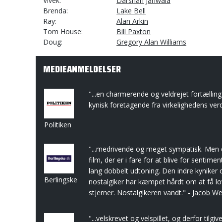
Vivek
Darshan Jariwala
Brenda
Lake Bell
Ray
Alan Arkin
Tom House
Bill Paxton
Doug
Gregory Alan Williams
MEDIEANMELDELSER
"...en charmerende og veldrejet fortælli
kynisk foretagende fra virkelighedens ver
Politiken
"...medrivende og meget sympatisk. Men 
film, der er i fare for at blive for senti
lang dobbelt udtoning. Den indre kyniker
Berlingske
nostalgiker har kæmpet hårdt om at få lov
stjerner. Nostalgikeren vandt." -
Jacob We
"...velskrevet og velspillet, og derfor tilgi