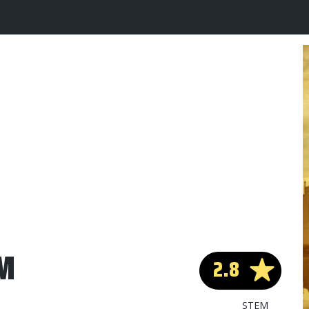
RM
2.8
STEM