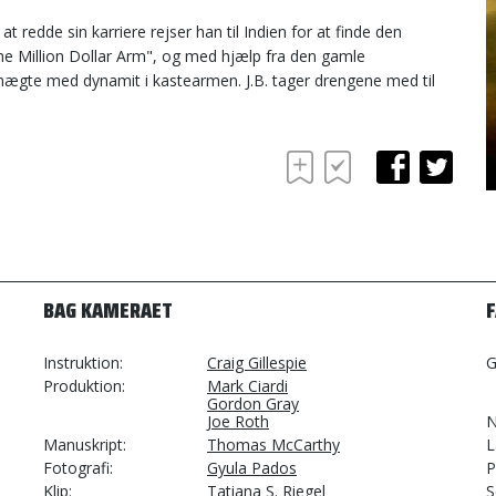
at redde sin karriere rejser han til Indien for at finde den
he Million Dollar Arm", og med hjælp fra den gamle
 knægte med dynamit i kastearmen. J.B. tager drengene med til
BAG KAMERAET
Instruktion
Craig Gillespie
G
Produktion
Mark Ciardi
Gordon Gray
Joe Roth
N
Manuskript
Thomas McCarthy
L
Fotografi
Gyula Pados
P
Klip
Tatiana S. Riegel
S