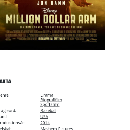
FAKTA
enre
Drama
Biografifilm
Sportsfilm
øgleord
Baseball
and
USA
roduktionsår
2014
elskab
Mayhem Pictures