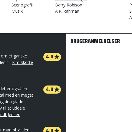
Scenografi
Barry Robison
P
Musik
A.R. Rahman
S
A
BRUGERANMELDELSER
4.0
ng om et ganske
den." -
Kim Skotte
4.0
det er også en
mental med en meget
 og den glade
 til at uddele
ndt Jensen
4.0
ver man bl. a. den