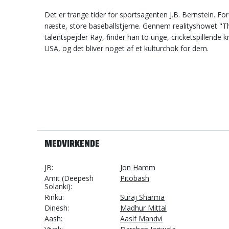
Det er trange tider for sportsagenten J.B. Bernstein. For 
næste, store baseballstjerne. Gennem realityshowet "T
talentspejder Ray, finder han to unge, cricketspillende
USA, og det bliver noget af et kulturchok for dem.
MEDVIRKENDE
JB
Jon Hamm
Amit (Deepesh
Pitobash
Solanki)
Rinku
Suraj Sharma
Dinesh
Madhur Mittal
Aash
Aasif Mandvi