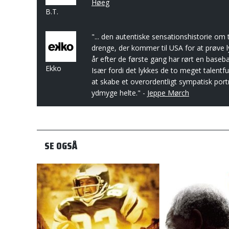
Høeg
B.T.
"... den autentiske sensationshistorie om 
drenge, der kommer til USA for at prøve l
år efter de første gang har rørt en basebal
Ekko
Især fordi det lykkes de to meget talentfu
at skabe et overordentligt sympatisk port
ydmyge helte." -
Jeppe Mørch
SE OGSÅ