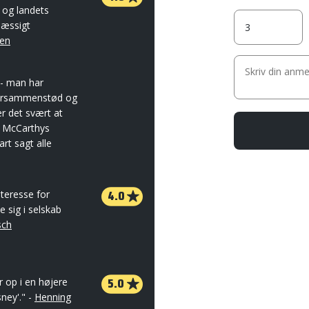
 og landets
mæssigt
en
m - man har
tursammenstød og
er det svært at
s McCarthys
rt sagt alle
4.0
nteresse for
e sig i selskab
sch
5.0
r op i en højere
ney'." -
Henning