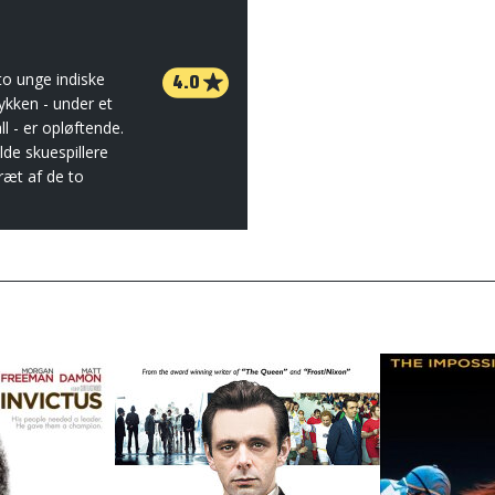
4.0
to unge indiske
ykken - under et
l - er opløftende.
lde skuespillere
ræt af de to