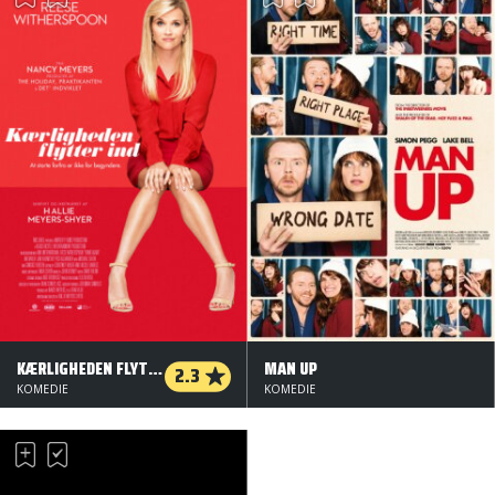
KÆRLIGHEDEN FLYTTER IND
MAN UP
2.3
KOMEDIE
KOMEDIE