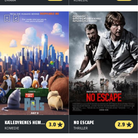
KÆLEDYRENES HEMMELIGE LIV - ORG.VERS. - 3 D
NO ESCAPE
3.0
2.9
KOMEDIE
THRILLER