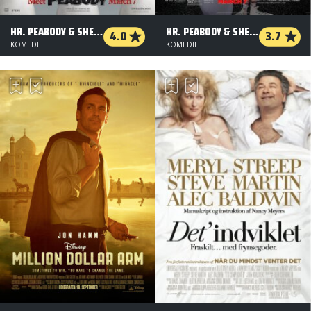
HR. PEABODY & SHERMAN - ORG. VERS. - 3 D
HR. PEABODY & SHERMAN - ORG. VERS. - 2 D
4.0
3.7
KOMEDIE
KOMEDIE