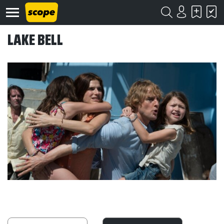
LAKE BELL
Om
Scope
Kontakt
©
Scope
2020