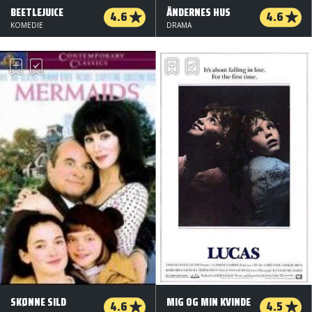
BEETLEJUICE
ÅNDERNES HUS
4.6
4.6
KOMEDIE
DRAMA
SKØNNE SILD
MIG OG MIN KVINDE
4.6
4.5