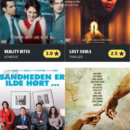
REALITY BITES
LOST SOULS
3.0
2.5
KOMEDIE
THRILLER