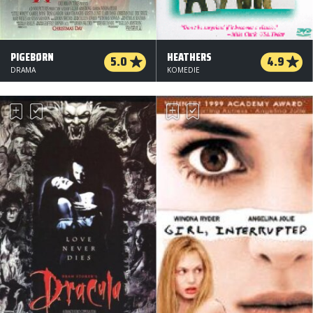
PIGEBØRN
HEATHERS
5.0
4.9
DRAMA
KOMEDIE