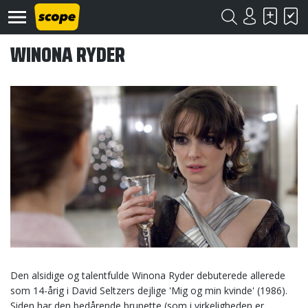
WINONA RYDER
Om
Scope
Kontakt
©
Scope
2020
Den alsidige og talentfulde Winona Ryder debuterede allerede
som 14-årig i David Seltzers dejlige 'Mig og min kvinde' (1986).
Siden har den bedårende brunette (som i virkeligheden er