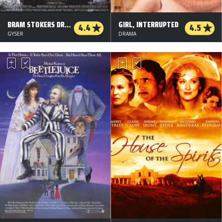
BRAM STOKERS DRACULA
GIRL, INTERRUPTED
4.4
4.5
GYSER
DRAMA