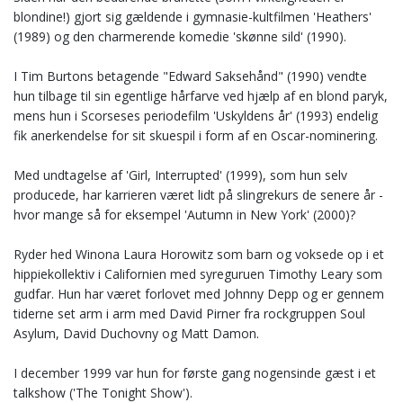
blondine!) gjort sig gældende i gymnasie-kultfilmen 'Heathers'
(1989) og den charmerende komedie 'skønne sild' (1990).
I Tim Burtons betagende "Edward Saksehånd" (1990) vendte
hun tilbage til sin egentlige hårfarve ved hjælp af en blond paryk,
mens hun i Scorseses periodefilm 'Uskyldens år' (1993) endelig
fik anerkendelse for sit skuespil i form af en Oscar-nominering.
Med undtagelse af 'Girl, Interrupted' (1999), som hun selv
producede, har karrieren været lidt på slingrekurs de senere år -
hvor mange så for eksempel 'Autumn in New York' (2000)?
Ryder hed Winona Laura Horowitz som barn og voksede op i et
hippiekollektiv i Californien med syreguruen Timothy Leary som
gudfar. Hun har været forlovet med Johnny Depp og er gennem
tiderne set arm i arm med David Pirner fra rockgruppen Soul
Asylum, David Duchovny og Matt Damon.
I december 1999 var hun for første gang nogensinde gæst i et
talkshow ('The Tonight Show').