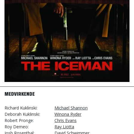
MEDVIRKENDE
Richard Kuklinski
Michael Shannon
Deborah Kuklinski
Winona Ryder
Robert Pronge
Chris Evans
Roy Demeo
Ray Liotta
Josh Rosenthal
David Schwimmer