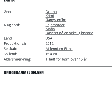
FAKTA
Genre
Drama
Krimi
Gangsterfilm
Nøgleord
Lejemorder
Mafia
Baseret på en virkelig historie
Land
USA
Produktionsår
2012
Selskab
Millennium Films
Spilletid
1t 43m
Aldersmærkning
Tilladt for børn over 15 år
BRUGERANMELDELSER