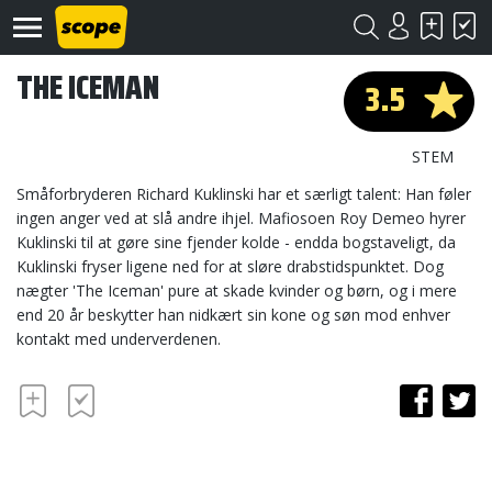
THE ICEMAN
3.5
STEM
Småforbryderen Richard Kuklinski har et særligt talent: Han føler
ingen anger ved at slå andre ihjel. Mafiosoen Roy Demeo hyrer
Kuklinski til at gøre sine fjender kolde - endda bogstaveligt, da
Om
Scope
Kuklinski fryser ligene ned for at sløre drabstidspunktet. Dog
nægter 'The Iceman' pure at skade kvinder og børn, og i mere
Kontakt
end 20 år beskytter han nidkært sin kone og søn mod enhver
kontakt med underverdenen.
©
Scope
2020