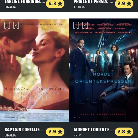
FARLIGE FORBINDELSER
PRINCE OF PERSIA: THE SANDS OF TIME
4.3
2.9
DRAMA
ACTION
KAPTAJN CORELLIS MANDOLIN
MORDET I ORIENTEKSPRESSEN
2.9
2.8
DRAMA
KRIMI