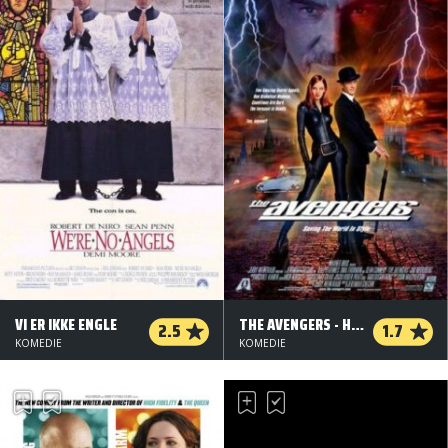
VI ER IKKE ENGLE
THE AVENGERS - HÆVNERE I KJOLE OG HVIDT
2.5
1.7
KOMEDIE
KOMEDIE