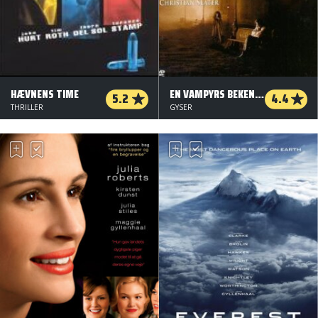
HÆVNENS TIME
EN VAMPYRS BEKENDELSER
5.2
4.4
THRILLER
GYSER