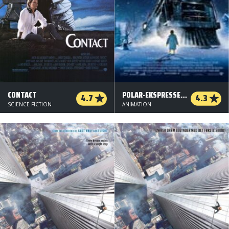
CONTACT
POLAR-EKSPRESSEN (ORG. VERSION)
4.7
4.3
SCIENCE FICTION
ANIMATION