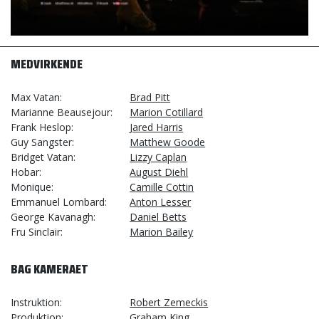
MEDVIRKENDE
Max Vatan
Brad Pitt
Marianne Beausejour
Marion Cotillard
Frank Heslop
Jared Harris
Guy Sangster
Matthew Goode
Bridget Vatan
Lizzy Caplan
Hobar
August Diehl
Monique
Camille Cottin
Emmanuel Lombard
Anton Lesser
George Kavanagh
Daniel Betts
Fru Sinclair
Marion Bailey
BAG KAMERAET
Instruktion
Robert Zemeckis
Produktion
Graham King