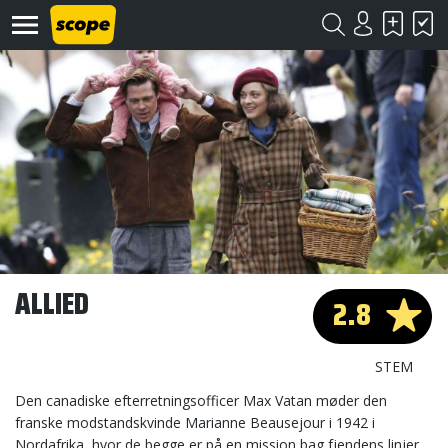
Om
Scope
Kontakt
ALLIED
2.8
©
Scope
2020
STEM
Den canadiske efterretningsofficer Max Vatan møder den
franske modstandskvinde Marianne Beausejour i 1942 i
Nordafrika, hvor de begge er på en mission bag fjendens linjer.