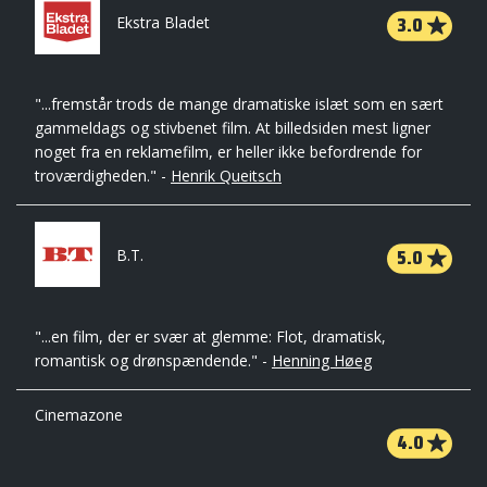
3.0
Ekstra Bladet
"...fremstår trods de mange dramatiske islæt som en sært
gammeldags og stivbenet film. At billedsiden mest ligner
noget fra en reklamefilm, er heller ikke befordrende for
troværdigheden." -
Henrik Queitsch
5.0
B.T.
"...en film, der er svær at glemme: Flot, dramatisk,
romantisk og drønspændende." -
Henning Høeg
Cinemazone
4.0