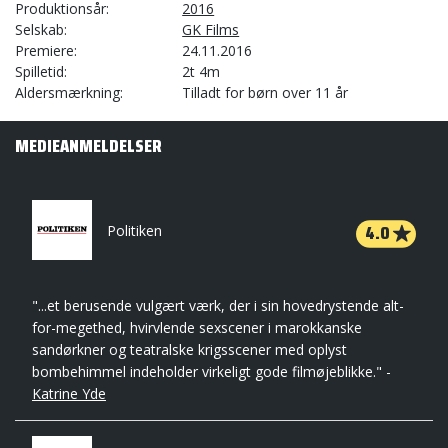
Produktionsår
2016
Selskab
GK Films
Premiere
24.11.2016
Spilletid
2t 4m
Aldersmærkning
Tilladt for børn over 11 år
MEDIEANMELDELSER
4.0
Politiken
"...et berusende vulgært værk, der i sin hovedrystende alt-
for-megethed, hvirvlende sexscener i marokkanske
sandørkner og teatralske krigsscener med oplyst
bombehimmel indeholder virkeligt gode filmøjeblikke." -
Katrine Yde