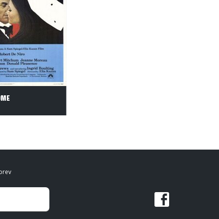
DME
brev