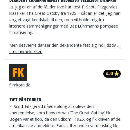
DEKADENT CHAMPAGNEFEST REDDES AF VELKLÆDT DICAPRIO
Ja, jeg er en af de få, der ikke har læst F. Scott Fitzgeralds
klassiker The Great Gatsby fra 1925 – sådan er det. Jeg har
dog et vagt kendskab til den, men vil holde mig fra
litterære sammenligninger med Baz Luhrmanns pompøse
filmatisering.
Men desværre danser den dekandente fest sig ind i dødv ...
Læs anmeldelsen
4.0
filmkorn.dk
TÆT PÅ STORHED
F. Scott Fitzgerald nåede aldrig at opleve den
anerkendelse, som hans roman 'The Great Gatsby' fik.
Bogen var et flop, da den udkom i 1925, og fik kniven af de
amerikanske anmeldere. Først efter anden verdenskrig fik