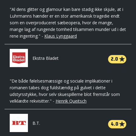
"Al dens glitter og glamour kan bare stadig ikke skjule, at i
Luhrmanns hænder er en stor amerikansk tragedie endt
som en overproduceret sæbeopera, hvor de mange,
mange lag af rungende tomhed tilsammen munder ud i det
rene ingenting." -
Klaus Lynggaard
2.0
Ekstra Bladet
"De både følelsesmæssige og sociale implikationer i
romanen tabes dog fuldstændig på gulvet i dette
udstyrsstykke, hvor selv skuespillerne blot fremstår som
velklædte rekvisitter." -
Henrik Queitsch
4.0
B.T.