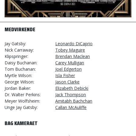
MEDVIRKENDE
Jay Gatsby
Leonardo DiCaprio
Nick Carraway
Tobey Maguire
Klipspringer
Brendan Maclean
Daisy Buchanan
Carey Mulligan
Tom Buchanan
Joel Edgerton
Myrtle Wilson
Isla Fisher
George Wilson
Jason Clarke
Jordan Baker
Elizabeth Debicki
Dr. Walter Perkins
Jack Thompson
Meyer Wolfsheim
Amitabh Bachchan
Unge Jay Gatsby
Callan McAuliffe
BAG KAMERAET