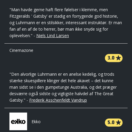
"Man havde gerne haft flere følelser i klemme, men
Fitzgeralds ' Gatsby' er stadig en forrygende god historie,
og Luhrmann er en stilsikker, interessant instruktør. Er man
fan af en af de to herrer, bør man ikke snyde sig for
oplevelsen." -
Niels Lind Larsen
Cinemazone
3.0
"Den alvorlige Luhrmann er en anelse kedelig, og trods
stærke skuespillere klinger det hele akavet – det kunne
man sidst se i den gumpetunge Australia, og det præger
desværre også sidste og vigtigste halvdel af The Great
Gatsby." -
Frederik Asschenfeldt Vandrup
5.0
Ekko