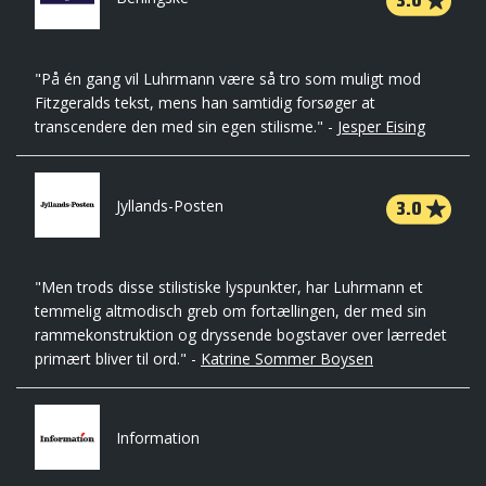
3.0
"På én gang vil Luhrmann være så tro som muligt mod
Fitzgeralds tekst, mens han samtidig forsøger at
transcendere den med sin egen stilisme." -
Jesper Eising
3.0
Jyllands-Posten
"Men trods disse stilistiske lyspunkter, har Luhrmann et
temmelig altmodisch greb om fortællingen, der med sin
rammekonstruktion og dryssende bogstaver over lærredet
primært bliver til ord." -
Katrine Sommer Boysen
Information