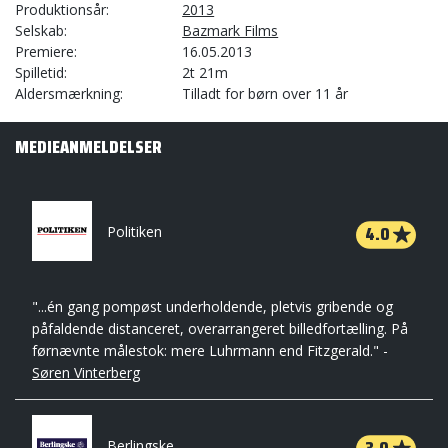
Produktionsår
2013
Selskab
Bazmark Films
Premiere
16.05.2013
Spilletid
2t 21m
Aldersmærkning
Tilladt for børn over 11 år
MEDIEANMELDELSER
4.0
Politiken
"...én gang pompøst underholdende, pletvis gribende og
påfaldende distanceret, overarrangeret billedfortælling. På
førnævnte målestok: mere Luhrmann end Fitzgerald." -
Søren Vinterberg
Berlingske