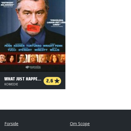
WHAT JUST HAPPENED
2.6
KOMEDIE
Forside
Om Scope