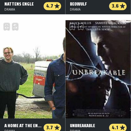
NATTENS ENGLE
BEOWULF
4.7
3.6
DRAMA
DRAMA
A HOME AT THE END OF THE WORLD
UNBREAKABLE
3.7
4.1