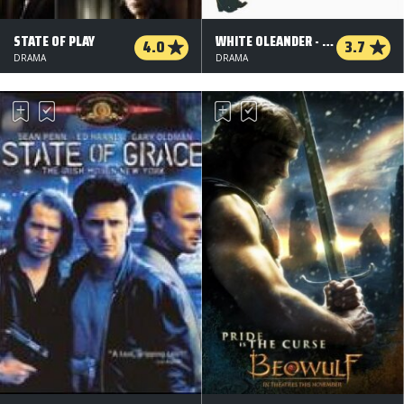
STATE OF PLAY
WHITE OLEANDER - HVID NERIE
4.0
3.7
DRAMA
DRAMA