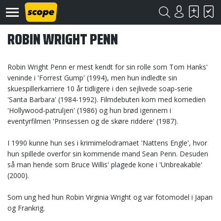
ROBIN WRIGHT PENN
Robin Wright Penn er mest kendt for sin rolle som Tom Hanks'
veninde i 'Forrest Gump' (1994), men hun indledte sin
skuespillerkarriere 10 år tidligere i den sejlivede soap-serie
'Santa Barbara' (1984-1992). Filmdebuten kom med komedien
Om
'Hollywood-patruljen' (1986) og hun brød igennem i
Scope
eventyrfilmen 'Prinsessen og de skøre riddere' (1987).
Kontakt
I 1990 kunne hun ses i krimimelodramaet 'Nattens Engle', hvor
hun spillede overfor sin kommende mand Sean Penn. Desuden
©
så man hende som Bruce Willis' plagede kone i 'Unbreakable'
Scope
(2000).
2020
Som ung hed hun Robin Virginia Wright og var fotomodel i Japan
og Frankrig.