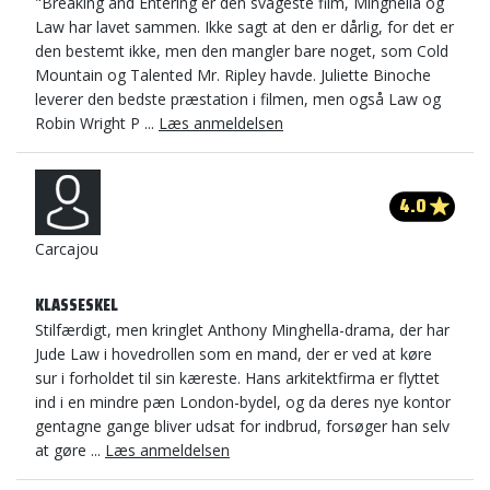
"Breaking and Entering er den svageste film, Minghella og
Law har lavet sammen. Ikke sagt at den er dårlig, for det er
den bestemt ikke, men den mangler bare noget, som Cold
Mountain og Talented Mr. Ripley havde. Juliette Binoche
leverer den bedste præstation i filmen, men også Law og
Robin Wright P ...
Læs anmeldelsen
4.0
Carcajou
KLASSESKEL
Stilfærdigt, men kringlet Anthony Minghella-drama, der har
Jude Law i hovedrollen som en mand, der er ved at køre
sur i forholdet til sin kæreste. Hans arkitektfirma er flyttet
ind i en mindre pæn London-bydel, og da deres nye kontor
gentagne gange bliver udsat for indbrud, forsøger han selv
at gøre ...
Læs anmeldelsen