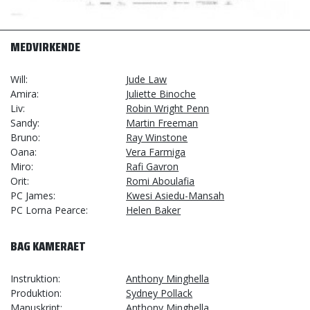
MEDVIRKENDE
Will
Jude Law
Amira
Juliette Binoche
Liv
Robin Wright Penn
Sandy
Martin Freeman
Bruno
Ray Winstone
Oana
Vera Farmiga
Miro
Rafi Gavron
Orit
Romi Aboulafia
PC James
Kwesi Asiedu-Mansah
PC Lorna Pearce
Helen Baker
BAG KAMERAET
Instruktion
Anthony Minghella
Produktion
Sydney Pollack
Manuskript
Anthony Minghella