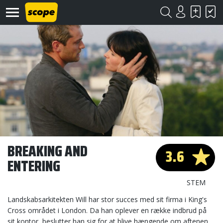
Om
Scope
Kontakt
BREAKING AND
3.6
ENTERING
©
Scope
2020
STEM
Landskabsarkitekten Will har stor succes med sit firma i King's
Cross området i London. Da han oplever en række indbrud på
sit kontor, beslutter han sig for at blive hængende om aftenen