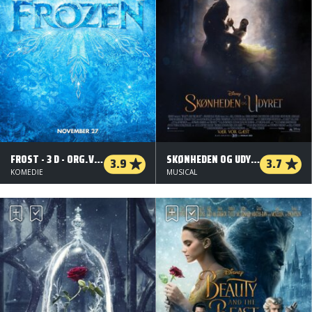
FROST - 3 D - ORG.VERS.
SKØNHEDEN OG UDYRET - DANSK TALE - 2 D
3.9
3.7
KOMEDIE
MUSICAL