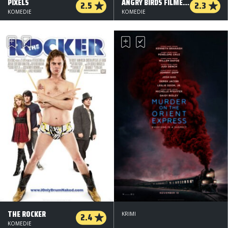
PIXELS
ANGRY BIRDS FILMEN - 2 D - ORG.VERS.
2.5
2.3
KOMEDIE
KOMEDIE
THE ROCKER
2.4
KRIMI
KOMEDIE