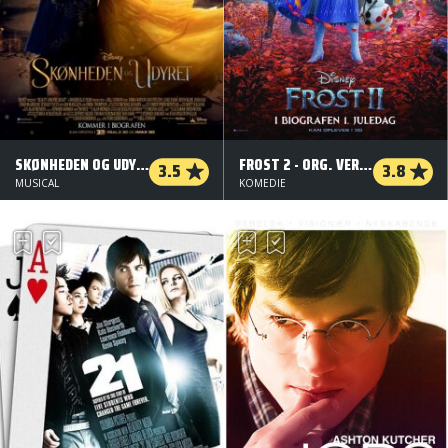
SKØNHEDEN OG UDYRET - DANSK TALE - 3 D
FROST 2 - ORG. VERSION
3.5
3.8
MUSICAL
KOMEDIE