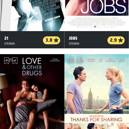
21
JOBS
3.8
2.9
DRAMA
DRAMA