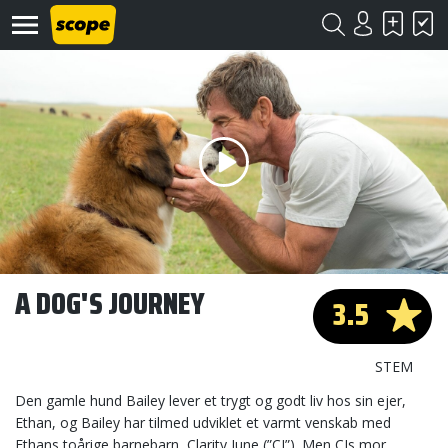
Om
Scope
Kontakt
A DOG'S JOURNEY
3.5
©
Scope
2020
STEM
Den gamle hund Bailey lever et trygt og godt liv hos sin ejer,
Ethan, og Bailey har tilmed udviklet et varmt venskab med
Ethans toårige barnebarn, Clarity June (”CJ”). Men CJs mor,