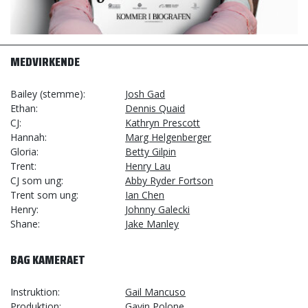
MEDVIRKENDE
Bailey (stemme)
Josh Gad
Ethan
Dennis Quaid
CJ
Kathryn Prescott
Hannah
Marg Helgenberger
Gloria
Betty Gilpin
Trent
Henry Lau
CJ som ung
Abby Ryder Fortson
Trent som ung
Ian Chen
Henry
Johnny Galecki
Shane
Jake Manley
BAG KAMERAET
Instruktion
Gail Mancuso
Produktion
Gavin Polone