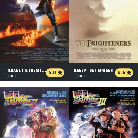
TILBAGE TIL FREMTIDEN
HJÆLP - DET SPØGER
5.0
4.4
KOMEDIE
KOMEDIE