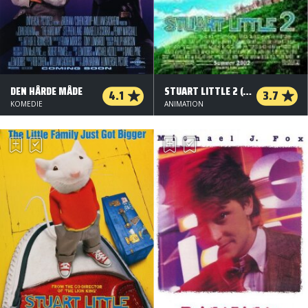
DEN HÅRDE MÅDE
STUART LITTLE 2 (ORG. VERSION)
4.1
3.7
KOMEDIE
ANIMATION