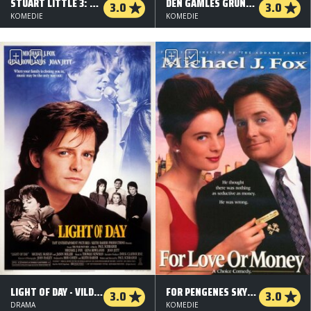
STUART LITTLE 3: NATUREN KALDER
DEN GAMLES GRUNKER
3.0
3.0
KOMEDIE
KOMEDIE
LIGHT OF DAY - VILD MED ROCK
FOR PENGENES SKYLD?
3.0
3.0
DRAMA
KOMEDIE