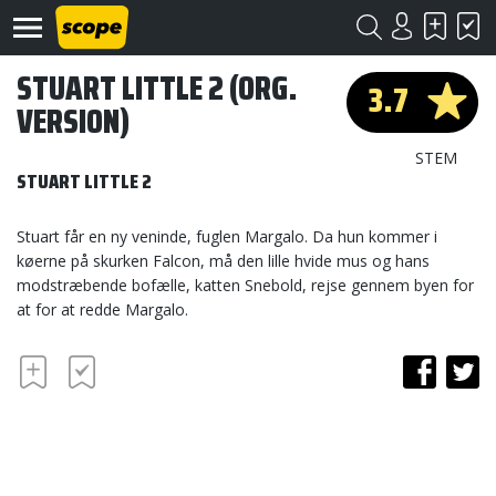
STUART LITTLE 2 (ORG.
3.7
VERSION)
STEM
STUART LITTLE 2
Stuart får en ny veninde, fuglen Margalo. Da hun kommer i
Om
køerne på skurken Falcon, må den lille hvide mus og hans
Scope
modstræbende bofælle, katten Snebold, rejse gennem byen for
at for at redde Margalo.
Kontakt
©
Scope
2020