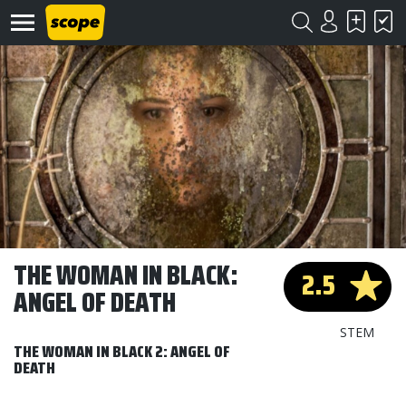
Om
Scope
Kontakt
THE WOMAN IN BLACK:
2.5
ANGEL OF DEATH
©
Scope
2020
STEM
THE WOMAN IN BLACK 2: ANGEL OF
DEATH