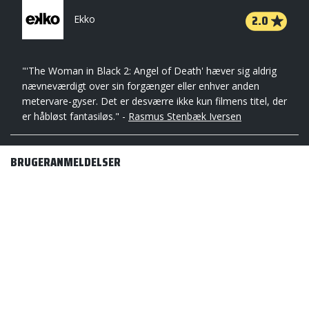
2.0
Ekko
"'The Woman in Black 2: Angel of Death' hæver sig aldrig
nævneværdigt over sin forgænger eller enhver anden
metervare-gyser. Det er desværre ikke kun filmens titel, der
er håbløst fantasiløs." -
Rasmus Stenbæk Iversen
BRUGERANMELDELSER