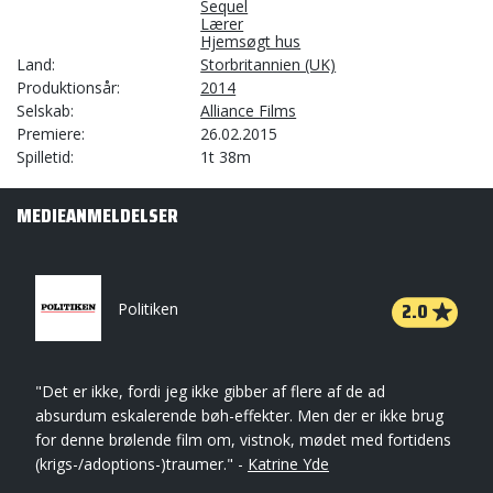
Sequel
Lærer
Hjemsøgt hus
Land
Storbritannien (UK)
Produktionsår
2014
Selskab
Alliance Films
Premiere
26.02.2015
Spilletid
1t 38m
MEDIEANMELDELSER
2.0
Politiken
"Det er ikke, fordi jeg ikke gibber af flere af de ad
absurdum eskalerende bøh-effekter. Men der er ikke brug
for denne brølende film om, vistnok, mødet med fortidens
(krigs-/adoptions-)traumer." -
Katrine Yde