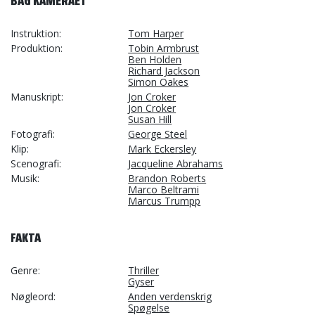
BAG KAMERAET
Instruktion
Tom Harper
Produktion
Tobin Armbrust
Ben Holden
Richard Jackson
Simon Oakes
Manuskript
Jon Croker
Jon Croker
Susan Hill
Fotografi
George Steel
Klip
Mark Eckersley
Scenografi
Jacqueline Abrahams
Musik
Brandon Roberts
Marco Beltrami
Marcus Trumpp
FAKTA
Genre
Thriller
Gyser
Nøgleord
Anden verdenskrig
Spøgelse