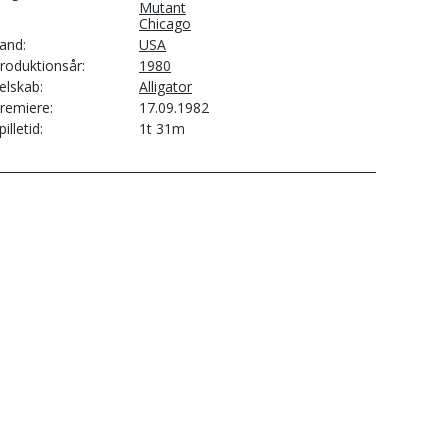
Mutant
Chicago
and
USA
roduktionsår
1980
elskab
Alligator
remiere
17.09.1982
pilletid
1t 31m