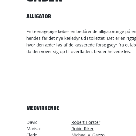
ALLIGATOR
En teenagepige køber en bedårende alligatorunge på en f
hendes far det nye kæledyr ud i toilettet. Det er en rigti
hvor den æder løs af de kasserede forsøgsdyr fra et la
da den vover sig op til overfladen, bryder helvede løs.
MEDVIRKENDE
David
Robert Forster
Marisa
Robin Riker
Clark
Michael V. Gazzo