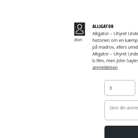
ALLIGATOR
Alligator – Uhyret Und
don
historien om en kæmpea
på madrov, ellers umidde
Alligator – Uhyret Und
b-film, men John Sayles
anmeldelsen