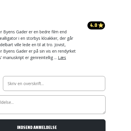
4.0
er Byens Gader er en bedre film end
lligator i en storbys kloakker, der går
lbart ville lede en til at tro. Jovist,
er Byens Gader er på sin vis en rendyrket
’ manuskript er genreintellig ...
Læs