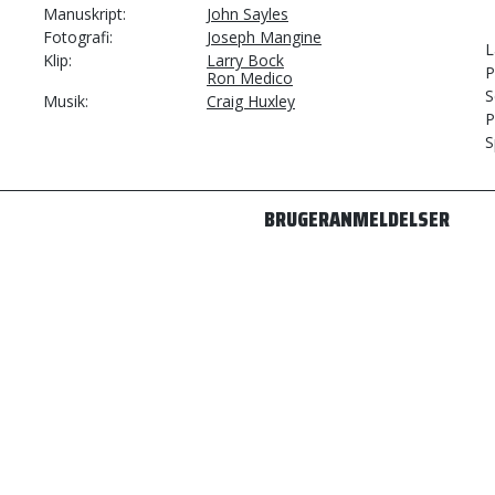
Manuskript
John Sayles
Fotografi
Joseph Mangine
L
Klip
Larry Bock
P
Ron Medico
S
Musik
Craig Huxley
P
S
BRUGERANMELDELSER