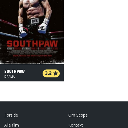
SOUTHPAW
3.2
DRAMA
Forside
Om Scope
Alle film
Kontakt