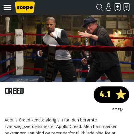
Om
Scope
Kontakt
CREED
4.1
©
Scope
2020
STEM
Adonis Creed kendte aldrig sin far, den berømte
sværvægtsverdensmester Apollo Creed. Men han mærker
boksningen i sit blod og tager derfor til Philadelphia for at