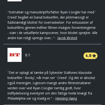
"Instruktør og manuskriptforfatter Ryan Coogler har med '
Creed' begået en banal boksefilm, der plotmæssigt er
fuldstændigt blottet for overraskelser. For entusiaster af
boksefilms-genren indfrier filmen muligvis forventningerne
- især i de veludførte kampscener, hvor blodet sprøjter. Alle
andre kan roligt springe over..." -
Jacob Ørsted
4.0
B.T.
"Det er oplagt at tænke på Sylvester Stallones klassiske
boksefilm ' Rocky', når man ser ' Creed'. Og det er absolut
også meningen. Ligesom mange andre filminstruktører
verden over ved Ryan Coogler nemlig godt, hvor
indflydelsesrig eventyret om den fattige hvide knægt fra
Philadelphia var og stadig er." -
Henning Høeg