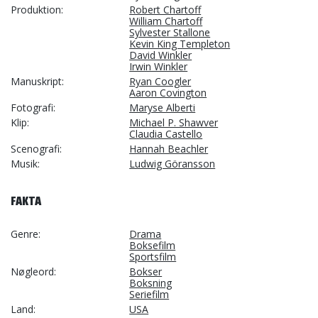
Produktion
Robert Chartoff
William Chartoff
Sylvester Stallone
Kevin King Templeton
David Winkler
Irwin Winkler
Manuskript
Ryan Coogler
Aaron Covington
Fotografi
Maryse Alberti
Klip
Michael P. Shawver
Claudia Castello
Scenografi
Hannah Beachler
Musik
Ludwig Göransson
FAKTA
Genre
Drama
Boksefilm
Sportsfilm
Nøgleord
Bokser
Boksning
Seriefilm
Land
USA