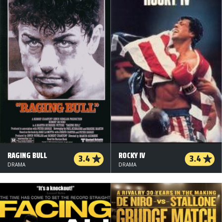
RAGING BULL
ROCKY IV
3.4
3.4
DRAMA
DRAMA