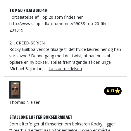
TOP 50 FILM 2010-19
Fortsættelse af Top 20 som findes her:
http://www.scope.dk/forumemne/69088-top-20-film-
201019
21. CREED-SERIEN
Rocky Balboa vendte tilbage til det hvide lærred her og han
var savnet! Denne gang med det twist, at han nu skal
oplære en ny bokser, spillet fremragende af den unge
Michael B. Jordan, ...
Læs anmeldelsen
4.0
Thomas Nielsen
STALLONE LØFTER BOKSEDRAMAET
Som efterfølger til filmserien om bokseren Rocky, ligger
”Creed” sig egentlig i fin forlængelse. Tonen er måske