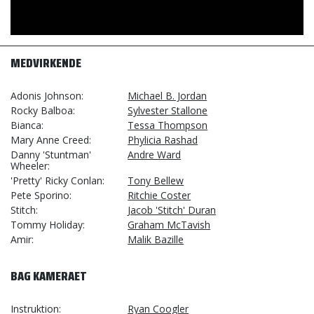
MEDVIRKENDE
Adonis Johnson
Michael B. Jordan
Rocky Balboa
Sylvester Stallone
Bianca
Tessa Thompson
Mary Anne Creed
Phylicia Rashad
Danny 'Stuntman'
Andre Ward
Wheeler
'Pretty' Ricky Conlan
Tony Bellew
Pete Sporino
Ritchie Coster
Stitch
Jacob 'Stitch' Duran
Tommy Holiday
Graham McTavish
Amir
Malik Bazille
BAG KAMERAET
Instruktion
Ryan Coogler