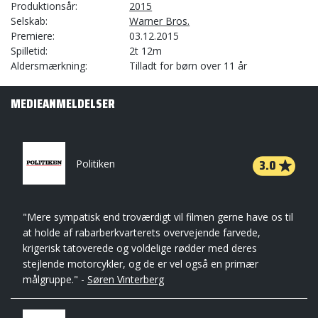
Produktionsår
2015
Selskab
Warner Bros.
Premiere
03.12.2015
Spilletid
2t 12m
Aldersmærkning
Tilladt for børn over 11 år
MEDIEANMELDELSER
3.0
Politiken
"Mere sympatisk end troværdigt vil filmen gerne have os til
at holde af rabarberkvarterets overvejende farvede,
krigerisk tatoverede og voldelige rødder med deres
stejlende motorcykler, og de er vel også en primær
målgruppe." -
Søren Vinterberg