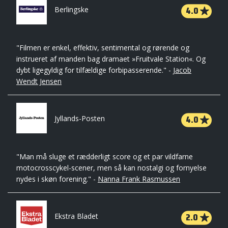
4.0
Berlingske
"Filmen er enkel, effektiv, sentimental og rørende og
instrueret af manden bag dramaet »Fruitvale Station«. Og
dybt ligegyldig for tilfældige forbipasserende." -
Jacob
Wendt Jensen
4.0
Jyllands-Posten
"Man må sluge et rædderligt score og et par vildfarne
motocrosscykel-scener, men så kan nostalgi og fornyelse
nydes i skøn forening." -
Nanna Frank Rasmussen
2.0
Ekstra Bladet