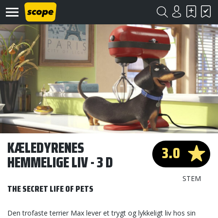
Om
Scope
Kontakt
KÆLEDYRENES
3.0
HEMMELIGE LIV - 3 D
©
Scope
2020
STEM
THE SECRET LIFE OF PETS
Den trofaste terrier Max lever et trygt og lykkeligt liv hos sin