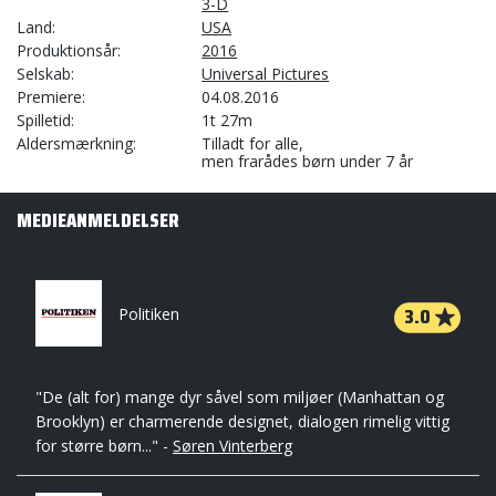
3-D
Land
USA
Produktionsår
2016
Selskab
Universal Pictures
Premiere
04.08.2016
Spilletid
1t 27m
Aldersmærkning
Tilladt for alle,
men frarådes børn under 7 år
MEDIEANMELDELSER
3.0
Politiken
"De (alt for) mange dyr såvel som miljøer (Manhattan og
Brooklyn) er charmerende designet, dialogen rimelig vittig
for større børn..." -
Søren Vinterberg