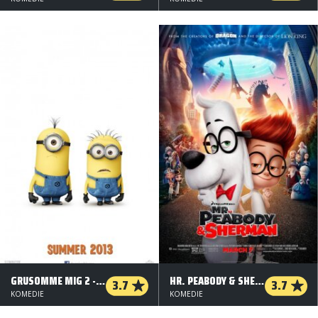
GRUSOMME MIG 2 - 2 D
HR. PEABODY & SHERMAN - ORG. VERS. - 2 D
3.7
3.7
KOMEDIE
KOMEDIE