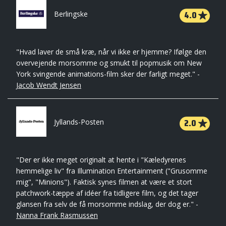
4.0
Berlingske
"Hvad laver de små kræ, når vi ikke er hjemme? Ifølge den
overvejende morsomme og smukt til popmusik om New
York svingende animations-film sker der farligt meget." -
Jacob Wendt Jensen
2.0
Jyllands-Posten
"Der er ikke meget originalt at hente i "Kæledyrenes
hemmelige liv" fra Illumination Entertainment ("Grusomme
mig", "Minions"). Faktisk synes filmen at være et stort
patchwork-tæppe af idéer fra tidligere film, og det tager
glansen fra selv de få morsomme indslag, der dog er." -
Nanna Frank Rasmussen