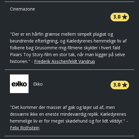
Cinemazone
3.0
"Der er en hårfin grænse mellem simpelt plagiat og
beundrende efterligning, og Kæledyrenes hemmelige liv af
folkene bag Grusomme mig-filmene skylder i hvert fald
Pixars Toy Story-film en stor tak, når man kigger på selve
historien." -
Frederik Asschenfeldt Vandrup
3.0
Ekko
"Det kommer der masser af gak og løjer ud af, men
desværre ikke en eneste mindeværdig replik. Kæledyrenes
hemmelige liv er for meget skødehund og for lidt vilddyr." -
Felix Rothstein