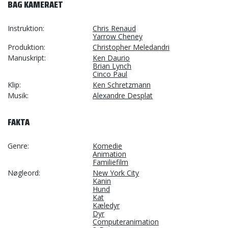
BAG KAMERAET
Instruktion
Chris Renaud
Yarrow Cheney
Produktion
Christopher Meledandri
Manuskript
Ken Daurio
Brian Lynch
Cinco Paul
Klip
Ken Schretzmann
Musik
Alexandre Desplat
FAKTA
Genre
Komedie
Animation
Familiefilm
Nøgleord
New York City
Kanin
Hund
Kat
Kæledyr
Dyr
Computeranimation