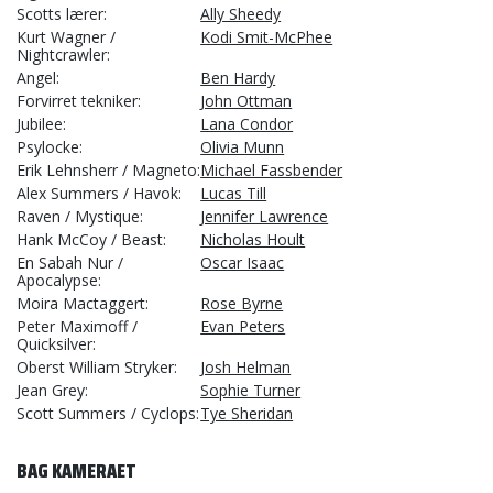
Scotts lærer
Ally Sheedy
Kurt Wagner /
Kodi Smit-McPhee
Nightcrawler
Angel
Ben Hardy
Forvirret tekniker
John Ottman
Jubilee
Lana Condor
Psylocke
Olivia Munn
Erik Lehnsherr / Magneto
Michael Fassbender
Alex Summers / Havok
Lucas Till
Raven / Mystique
Jennifer Lawrence
Hank McCoy / Beast
Nicholas Hoult
En Sabah Nur /
Oscar Isaac
Apocalypse
Moira Mactaggert
Rose Byrne
Peter Maximoff /
Evan Peters
Quicksilver
Oberst William Stryker
Josh Helman
Jean Grey
Sophie Turner
Scott Summers / Cyclops
Tye Sheridan
BAG KAMERAET