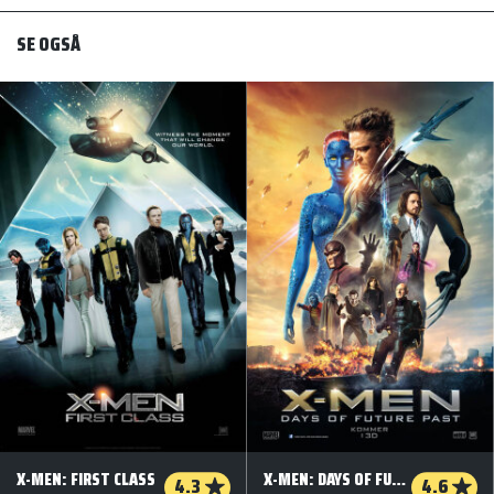
SE OGSÅ
X-MEN: FIRST CLASS
X-MEN: DAYS OF FUTURE PAST - 3D
4.3
4.6