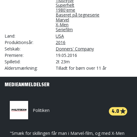
Tidsrejse
Superhelt
1980'erne
Baseret på tegneserie
Marvel
X-Men
Seriefilm
Land
USA
Produktionsår
2016
Selskab
Donners' Company
Premiere
19.05.2016
Spilletid
2t 23m
Aldersmærkning
Tilladt for børn over 11 år
MEDIEANMELDELSER
4.0
Politiken
"Smæk for skillingen får man i Marvel-film, og med X-Men