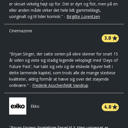
er skruet virkelig højt op for. Det er dyrt og flot, men på en
eller anden måde virker det hele lidt gammeldags,
uoriginalt og til tider komisk." -
Birgitte Lorentzen
Cinemazone
3.0
"Bryan Singer, der satte serien på sikre skinner for snart 15
år siden og viste sig stadig legende veloplagt med 'Days of
Future Past', har tabt sig selv og de elskede figurer helt i
dette larmende kapitel, som trods alle de mange stedvise
kvaliteter, aldrig formår at hæve sig over det støjende
ordinære." -
Frederik Asschenfeldt Vandrup
4.0
Ekko
"Bryan Singers foreløbige farvel til X-Men-universet er