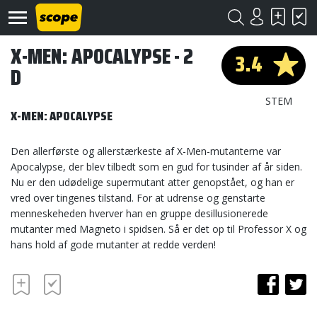
X-MEN: APOCALYPSE - 2
3.4
D
STEM
X-MEN: APOCALYPSE
Den allerførste og allerstærkeste af X-Men-mutanterne var
Om
Apocalypse, der blev tilbedt som en gud for tusinder af år siden.
Scope
Nu er den udødelige supermutant atter genopstået, og han er
vred over tingenes tilstand. For at udrense og genstarte
Kontakt
menneskeheden hverver han en gruppe desillusionerede
mutanter med Magneto i spidsen. Så er det op til Professor X og
©
hans hold af gode mutanter at redde verden!
Scope
2020