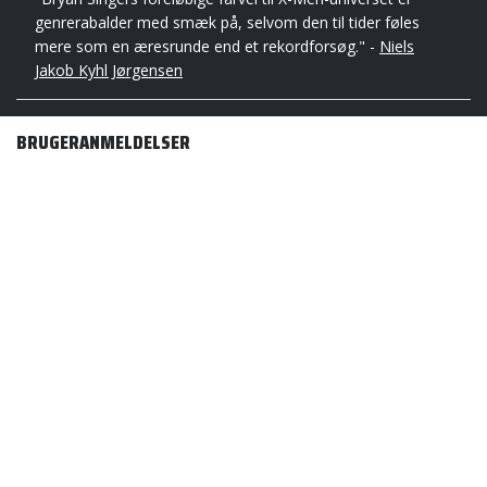
genrerabalder med smæk på, selvom den til tider føles
mere som en æresrunde end et rekordforsøg." -
Niels
Jakob Kyhl Jørgensen
BRUGERANMELDELSER