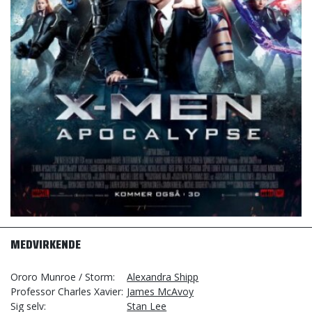
MEDVIRKENDE
Ororo Munroe / Storm
Alexandra Shipp
Professor Charles Xavier
James McAvoy
Sig selv
Stan Lee