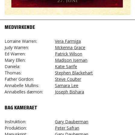
MEDVIRKENDE
Lorraine Warren
Vera Farmiga
Judy Warren
Mckenna Grace
Ed Warren
Patrick Wilson
Mary Ellen
Madison Iseman
Daniela
Katie Sarife
Thomas
Stephen Blackehart
Father Gordon
Steve Coulter
Annabelle Mullins
Samara Lee
Annabelles dæmon
Joseph Bishara
BAG KAMERAET
Instruktion
Gary Dauberman
Produktion
Peter Safran
Manuskript
Gary Dauberman