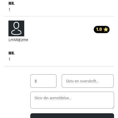
MR.
1
1.0
LmMqtzme
MR.
1