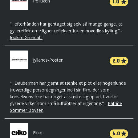
1.0
Politiken
"...efterhånden har gentaget sig selv så mange gange, at
gysereffekterne ligner reflekser fra en hovedløs kylling." -
Joakim Grundahl
2.0
Jyllands-Posten
"...Dauberman har glemt at tænke et plot eller nogenlunde
troværdige persontegninger ind i sin film, der som
konsekvens ikke har noget at støtte sig op ad, hvorfor
gysene virker som små luftbobler af ingenting." -
Katrine
Sommer Boysen
4.0
Ekko