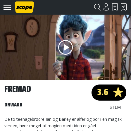
Om
Scope
Kontakt
FREMAD
3.6
©
Scope
ONWARD
2020
STEM
De to teenagebrødre Ian og Barley er alfer og bor i en magisk
verden, hvor meget af magien med tiden er gået i