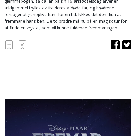
glemmebogen, så da Ian på sin 16-årsfødselsdag arver en
ældgammel tryllestav fra deres afdøde far, og brødrene
forsøger at genoplive ham for en tid, lykkes det dem kun at
fremmane hans ben. De to brødre må nu på en magisk tur for
at finde en krystal, som vil kunne fuldende fremmaningen.