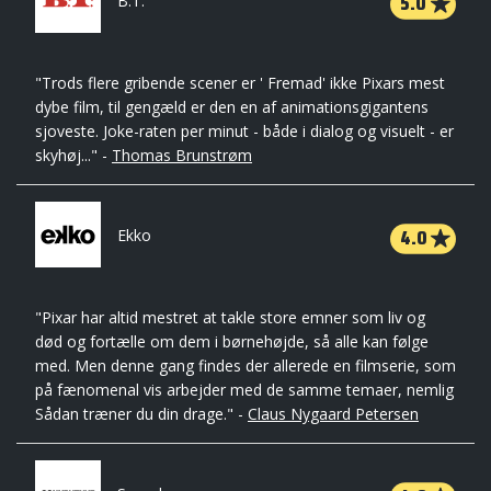
5.0
B.T.
"Trods flere gribende scener er ' Fremad' ikke Pixars mest
dybe film, til gengæld er den en af animationsgigantens
sjoveste. Joke-raten per minut - både i dialog og visuelt - er
skyhøj..." -
Thomas Brunstrøm
4.0
Ekko
"Pixar har altid mestret at takle store emner som liv og
død og fortælle om dem i børnehøjde, så alle kan følge
med. Men denne gang findes der allerede en filmserie, som
på fænomenal vis arbejder med de samme temaer, nemlig
Sådan træner du din drage." -
Claus Nygaard Petersen