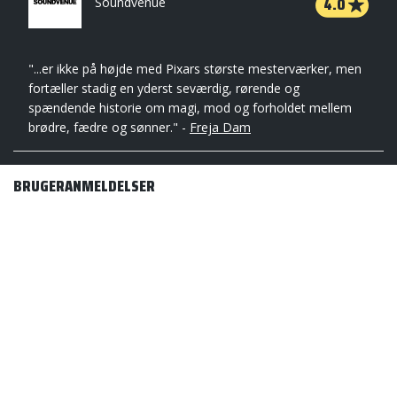
4.0
Soundvenue
"...er ikke på højde med Pixars største mesterværker, men
fortæller stadig en yderst seværdig, rørende og
spændende historie om magi, mod og forholdet mellem
brødre, fædre og sønner." -
Freja Dam
BRUGERANMELDELSER