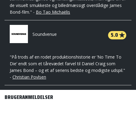
de visuelt smukkeste og billedmæssigt overdådige James
Bond-film." -
Bo Tao Michaëlis
5.0
Soundvenue
"På trods af en rodet produktionshistorie er ’No Time To
Die’ endt som et tårevædet farvel til Daniel Craig som
James Bond – og et af seriens bedste og modigste udspil."
-
Christian Povlsen
BRUGERANMELDELSER