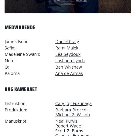
MEDVIRKENDE
James Bond
Daniel Craig
Safin
Rami Malek
Madeleine Swann
Léa Seydoux
Nomi
Lashana Lynch
Q
Ben Whishaw
Paloma
Ana de Armas
BAG KAMERAET
Instruktion
Cary Joji Fukunaga
Produktion
Barbara Broccoli
Michael G. Wilson
Manuskript
Neal Purvis
Robert Wade
Scott Z. Burns
Cary Joji Fukunaga