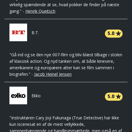
virkelig spændende at se, hvad pokker de finder på næste
gang." -
Henrik Queitsch
5.0
B.T.
"Gå ind og se den nye 007-film og bliv blæst tilbage i stolen
af klassisk action. Og nyd tanken om, at både kinesere,
amerikanere og europæere atter kan se film sammen i
biografen." -
Jacob Heinel Jensen
5.0
Ekko
"Instruktøren Cary Joji Fukunaga (True Detective) har ikke
kun iscenesat en af de mest vellykkede,
sammenhængende og handlingsmættede, men også en af