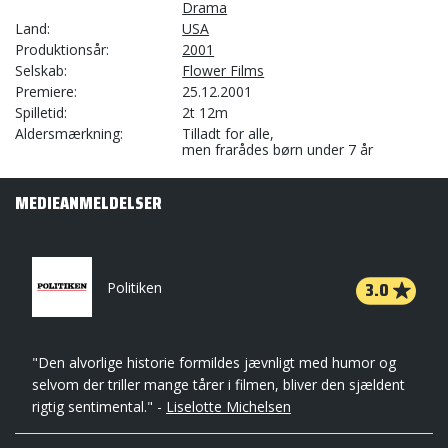
Drama
Land
USA
Produktionsår
2001
Selskab
Flower Films
Premiere
25.12.2001
Spilletid
2t 12m
Aldersmærkning
Tilladt for alle,
men frarådes børn under 7 år
MEDIEANMELDELSER
3.0
Politiken
"Den alvorlige historie formildes jævnligt med humor og
selvom der triller mange tårer i filmen, bliver den sjældent
rigtig sentimental." -
Liselotte Michelsen