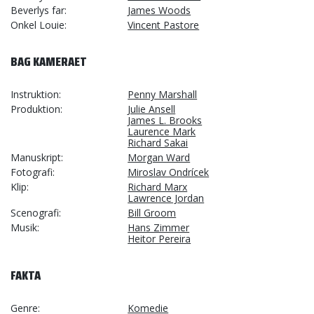
Beverlys far
James Woods
Onkel Louie
Vincent Pastore
BAG KAMERAET
Instruktion
Penny Marshall
Produktion
Julie Ansell
James L. Brooks
Laurence Mark
Richard Sakai
Manuskript
Morgan Ward
Fotografi
Miroslav Ondrícek
Klip
Richard Marx
Lawrence Jordan
Scenografi
Bill Groom
Musik
Hans Zimmer
Heitor Pereira
FAKTA
Genre
Komedie