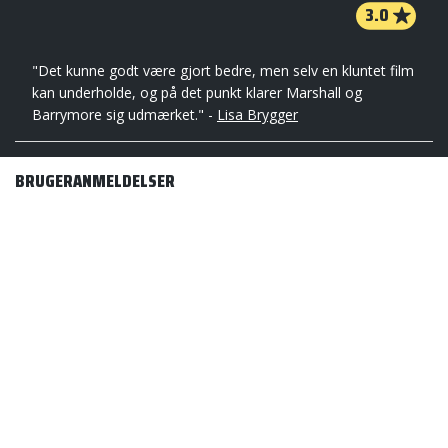
3.0
"Det kunne godt være gjort bedre, men selv en kluntet film
kan underholde, og på det punkt klarer Marshall og
Barrymore sig udmærket." -
Lisa Brygger
BRUGERANMELDELSER