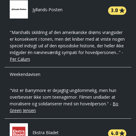
3.0
Jyllands-Posten
"Marshalls skildring af den amerikanske drøms vrangsider
er konsekvent i tonen, men det kniber med at vriste nogen
speciel indsigt ud af den episodiske historie, der heller ikke
indgyder én nævneværdig sympati for hovedpersonen..." -
Per Calum
Weekendavisen
"Vist er Barrymore er dejagtig ungdommelig, men hun
overbeviser ikke som teenagemor. Filmen undlader at
moralisere og solidariserer med sin hovedperson." -
Bo
Green Jensen
4.0
Ekstra Bladet