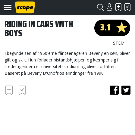
RIDING IN CARS WITH
3.1
BOYS
STEM
I begyndelsen af 1960'erne får teenageren Beverly en søn, bliver
gift og skilt. Hun forlader bistandshjælpen og kæmper sig i
stedet igennem et universitetsstudium og bliver forfatter.
Om
Scope
Baseret på Beverly D'Onofrios erindringer fra 1990.
Kontakt
©
Scope
2020