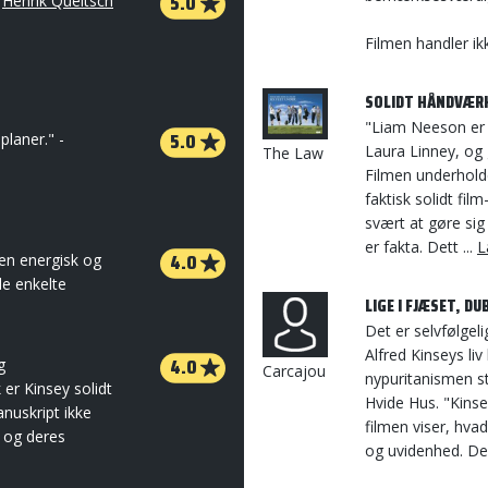
5.0
-
Henrik Queitsch
Filmen handler ik
SOLIDT HÅNDVÆR
"Liam Neeson er 
5.0
planer." -
Laura Linney, og 
The Law
Filmen underholde
faktisk solidt fi
svært at gøre sig
er fakta. Dett ...
L
4.0
ien energisk og
de enkelte
LIGE I FJÆSET, DU
Det er selvfølgeli
Alfred Kinseys liv 
4.0
g
Carcajou
nypuritanismen st
er Kinsey solidt
Hvide Hus. "Kinse
uskript ikke
filmen viser, hva
 og deres
og uvidenhed. De