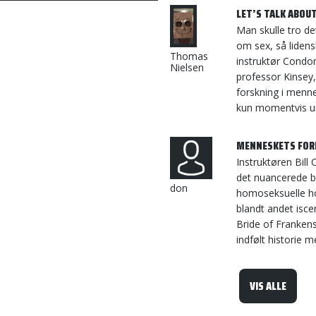
LET’S TALK ABOUT
Man skulle tro de
om sex, så lidens
Thomas
instruktør Condon
Nielsen
professor Kinsey,
forskning i menn
kun momentvis un
MENNESKETS FORE
Instruktøren Bill
det nuancerede b
don
homoseksuelle ho
blandt andet isc
Bride of Frankens
indfølt historie m
VIS ALLE