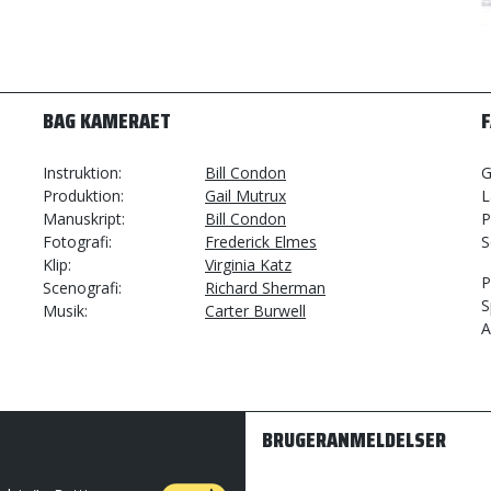
BAG KAMERAET
Instruktion
Bill Condon
G
Produktion
Gail Mutrux
L
Manuskript
Bill Condon
P
Fotografi
Frederick Elmes
S
Klip
Virginia Katz
P
Scenografi
Richard Sherman
S
Musik
Carter Burwell
A
BRUGERANMELDELSER