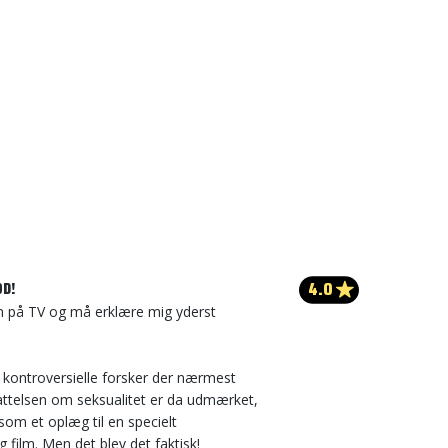
4.0
D!
en på TV og må erklære mig yderst
 kontroversielle forsker der nærmest
ttelsen om seksualitet er da udmærket,
som et oplæg til en specielt
film. Men det blev det faktisk!