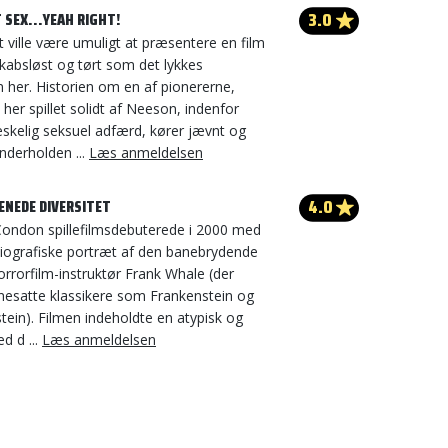
3.0
 SEX...YEAH RIGHT!
t ville være umuligt at præsentere en film
kabsløst og tørt som det lykkes
 her. Historien om en af pionererne,
 her spillet solidt af Neeson, indenfor
eskelig seksuel adfærd, kører jævnt og
derholden ...
Læs anmeldelsen
4.0
NEDE DIVERSITET
 Condon spillefilmsdebuterede i 2000 med
iografiske portræt af den banebrydende
rrorfilm-instruktør Frank Whale (der
enesatte klassikere som Frankenstein og
tein). Filmen indeholdte en atypisk og
ed d ...
Læs anmeldelsen