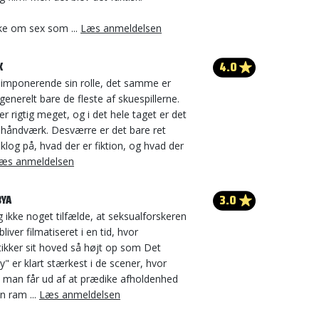
ke om sex som ...
Læs anmeldelsen
4.0
K
imponerende sin rolle, det samme er
generelt bare de fleste af skuespillerne.
r rigtig meget, og i det hele taget er det
lm-håndværk. Desværre er det bare ret
 klog på, hvad der er fiktion, og hvad der
æs anmeldelsen
3.0
BYA
g ikke noget tilfælde, at seksualforskeren
bliver filmatiseret i en tid, hvor
ikker sit hoved så højt op som Det
y" er klart stærkest i de scener, hvor
d man får ud af at prædike afholdenhed
n ram ...
Læs anmeldelsen