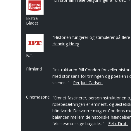
"En stor film i alle betydninger af ordet." 
Ekstra
Bladet
"Historien fungerer og stimulerer på flere 
Henning Høeg
B.T.
Filmland
"Instruktøren Bill Condon fortæller histor
med stor sans for timingen og poesien i 
scener..." -
Per Juul Carlsen
Cinemazone
"Emnet fascinerer, personinstruktionen o
rollebesætningen er eminent, og æstetisk 
håndværk. Desværre magter Condons man
balancen mellem de historiske hændelser
følelsesmæssige bagside..." -
Felix Drott