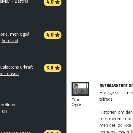
4.0
lvis." -
Bettina
4.0
istorie, men også
-
Ann Lind
3.0
ualitetens urkraft
hristensen
OVERRASKENDE GO
Har lige set film
tilfreds!
True
Ogre
t ordinær
l sin
Historien om den
reformerede opfa
men det lød ikke 
bemærksesværdig 