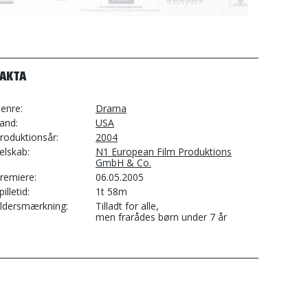
FAKTA
enre
Drama
and
USA
roduktionsår
2004
elskab
N1 European Film Produktions
GmbH & Co.
remiere
06.05.2005
pilletid
1t 58m
ldersmærkning
Tilladt for alle,
men frarådes børn under 7 år