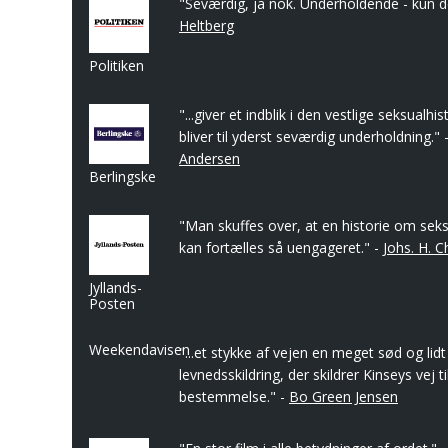
"Seværdig, ja nok. Underholdende - kun de
Heltberg
Politiken
"...giver et indblik i den vestlige seksualh
bliver til yderst seværdig underholdning." 
Andersen
Berlingske
"Man skuffes over, at en historie om seks
kan fortælles så uengageret." -
Johs. H. C
Jyllands-
Posten
Weekendavisen
"...et stykke af vejen en meget sød og lid
levnedsskildring, der skildrer Kinseys vej ti
bestemmelse." -
Bo Green Jensen