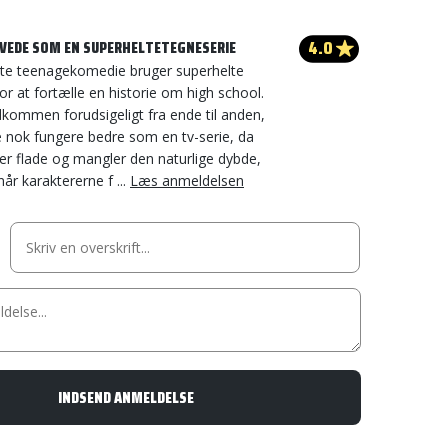
4.0
VEDE SOM EN SUPERHELTETEGNESERIE
ette teenagekomedie bruger superhelte
or at fortælle en historie om high school.
ldkommen forudsigeligt fra ende til anden,
le nok fungere bedre som en tv-serie, da
er flade og mangler den naturlige dybde,
r karaktererne f ...
Læs anmeldelsen