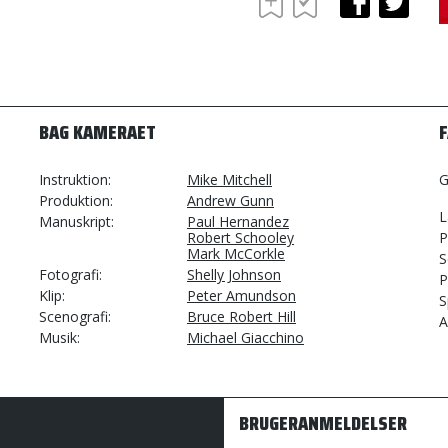
BAG KAMERAET
Instruktion
Mike Mitchell
G
Produktion
Andrew Gunn
L
Manuskript
Paul Hernandez
Robert Schooley
P
Mark McCorkle
S
Fotografi
Shelly Johnson
P
Klip
Peter Amundson
S
Scenografi
Bruce Robert Hill
A
Musik
Michael Giacchino
BRUGERANMELDELSER