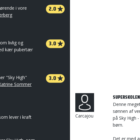
2.0
gørende i vore
erberg
3.0
om livlig og
med kær pubertær
3.0
mer "Sky High"
Katrine Sommer
SUPERSKOLEN
Denne meget 
sønnen af ver
Carcajou
som lever i kraft
på Sky High -
børn.
Det er med a