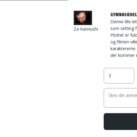
GYMNASIEHEL
Denne lille l
som setting f
Za Kannushi
Plottet er fu
og filmen vil
karaktererne 
der kommer nå