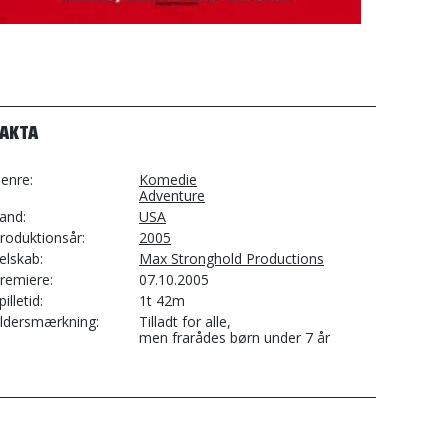
FAKTA
enre
Komedie
Adventure
and
USA
roduktionsår
2005
elskab
Max Stronghold Productions
remiere
07.10.2005
pilletid
1t 42m
ldersmærkning
Tilladt for alle,
men frarådes børn under 7 år