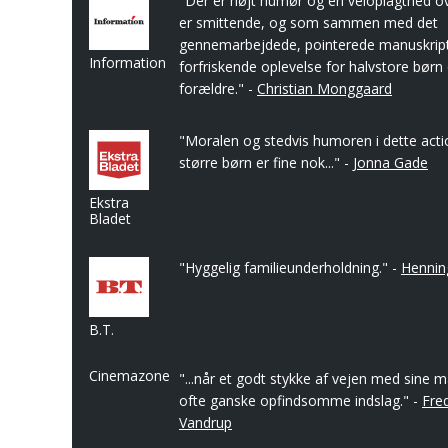
"Der er højt humør og en veloplagthed o
er smittende, og som sammen med det
gennemarbejdede, pointerede manuskript 
Information
forfriskende oplevelse for halvstore børn
forældre." -
Christian Monggaard
"Moralen og stedvis humoren i dette acti
større børn er fine nok..." -
Jonna Gade
Ekstra
Bladet
"Hyggelig familieunderholdning." -
Hennin
B.T.
Cinemazone
"...når et godt stykke af vejen med sine 
ofte ganske opfindsomme indslag." -
Fre
Vandrup