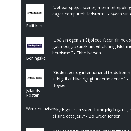
"...et par spøjse scener, men intet epoke
dages computerbilledstorm." -
Søren Vint
Politiken
"...på sin egen småfjollede facon fin nok s
godmodigt satirisk underholdning fyldt 
heroisme." -
Ebbe Iversen
Berlingske
"Gode ideer og intentioner til trods kom
aldrig til at blive rigtigt underholdende." -
Boysen
Jyllands-
Posten
Weekendavisen
"Sky High er en svært fornøjelig bagatel, 
af sine detaljer..." -
Bo Green Jensen