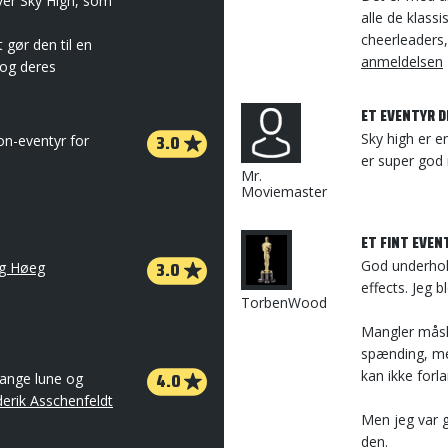
ver Sky High, som
alle de klassi
cheerleaders,
gør den til en
anmeldelsen
 og deres
ET EVENTYR D
3.0
Sky high er e
on-eventyr for
er super god
Mr.
Moviemaster
ET FINT EVEN
3.0
God underhold
g Høeg
effects. Jeg bl
TorbenWood
Mangler måske
spænding, me
kan ikke forl
4.0
mange lune og
derik Asschenfeldt
Men jeg var 
den.