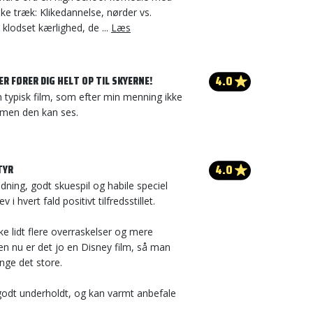
ske træk: Klikedannelse, nørder vs.
 klodset kærlighed, de ...
Læs
4.0
ER FØRER DIG HELT OP TIL SKYERNE!
n typisk film, som efter min menning ikke
 men den kan ses.
4.0
TYR
ning, godt skuespil og habile speciel
ev i hvert fald positivt tilfredsstillet.
 lidt flere overraskelser og mere
n nu er det jo en Disney film, så man
ange det store.
godt underholdt, og kan varmt anbefale