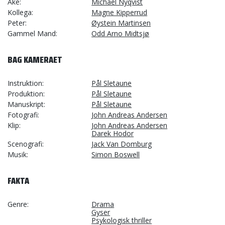
Åke
Michael Nyqvist
Kollega
Magne Kipperrud
Peter
Øystein Martinsen
Gammel Mand
Odd Arno Midtsjø
BAG KAMERAET
Instruktion
Pål Sletaune
Produktion
Pål Sletaune
Manuskript
Pål Sletaune
Fotografi
John Andreas Andersen
Klip
John Andreas Andersen
Darek Hodor
Scenografi
Jack Van Domburg
Musik
Simon Boswell
FAKTA
Genre
Drama
Gyser
Psykologisk thriller