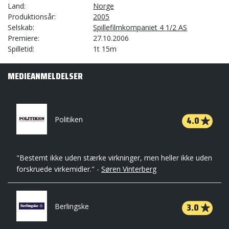
Land
Norge
Produktionsår
2005
Selskab
Spillefilmkompaniet 4 1/2 AS
Premiere
27.10.2006
Spilletid
1t 15m
MEDIEANMELDELSER
4.0
Politiken
"Bestemt ikke uden stærke virkninger, men heller ikke uden
forskruede virkemidler." -
Søren Vinterberg
3.0
Berlingske