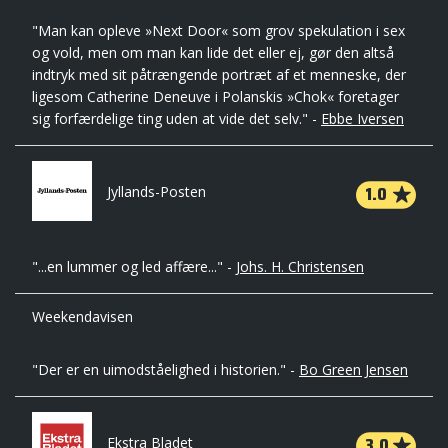
"Man kan opleve »Next Door« som grov spekulation i sex
og vold, men om man kan lide det eller ej, gør den altså
indtryk med sit påtrængende portræt af et menneske, der
ligesom Catherine Deneuve i Polanskis »Chok« foretager
sig forfærdelige ting uden at vide det selv." -
Ebbe Iversen
1.0
Jyllands-Posten
"...en lummer og led affære..." -
Johs. H. Christensen
Weekendavisen
"Der er en uimodståelighed i historien." -
Bo Green Jensen
3.0
Ekstra Bladet