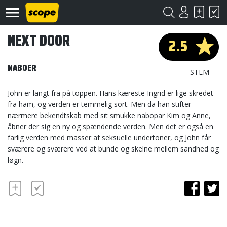
NEXT DOOR
2.5
NABOER
STEM
John er langt fra på toppen. Hans kæreste Ingrid er lige skredet
fra ham, og verden er temmelig sort. Men da han stifter
Om
nærmere bekendtskab med sit smukke nabopar Kim og Anne,
Scope
åbner der sig en ny og spændende verden. Men det er også en
farlig verden med masser af seksuelle undertoner, og John får
Kontakt
sværere og sværere ved at bunde og skelne mellem sandhed og
løgn.
©
Scope
2020