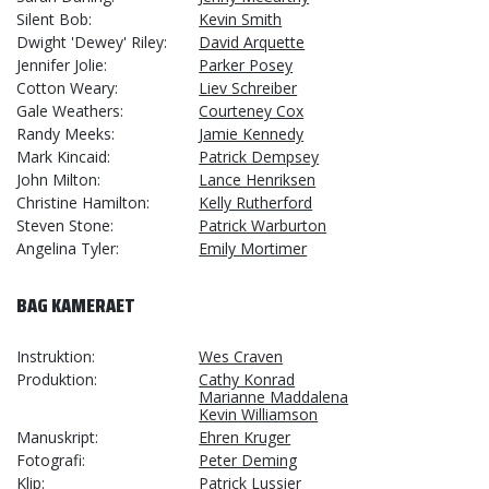
Silent Bob
Kevin Smith
Dwight 'Dewey' Riley
David Arquette
Jennifer Jolie
Parker Posey
Cotton Weary
Liev Schreiber
Gale Weathers
Courteney Cox
Randy Meeks
Jamie Kennedy
Mark Kincaid
Patrick Dempsey
John Milton
Lance Henriksen
Christine Hamilton
Kelly Rutherford
Steven Stone
Patrick Warburton
Angelina Tyler
Emily Mortimer
BAG KAMERAET
Instruktion
Wes Craven
Produktion
Cathy Konrad
Marianne Maddalena
Kevin Williamson
Manuskript
Ehren Kruger
Fotografi
Peter Deming
Klip
Patrick Lussier