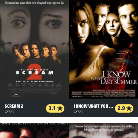
SCREAM 2
I KNOW WHAT YOU DID LAST SUMMER
3.1
2.9
GYSER
GYSER