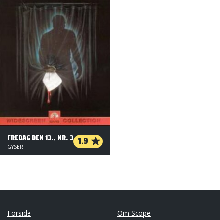
FREDAG DEN 13., NR. 3
1.9
GYSER
Forside
Om Scope