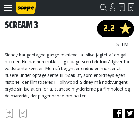
SCREAM 3
2.2
STEM
Sidney har gentagne gange overlevet at blive jagtet af en gal
morder. Nu har hun trukket sig tilbage som telefonrådgiver for
voldsramte kvinder. Men så begynder endnu en morder at
Om
Scope
husere under optagelserne til "Stab 3", som er Sidneys egen
historie, der filmatiseres i Hollywood. Sidney må nødtvungent
Kontakt
bryde sin isolation for at standse myrderierne på filmholdet og
de mareridt, der plager hende om natten.
©
Scope
2020