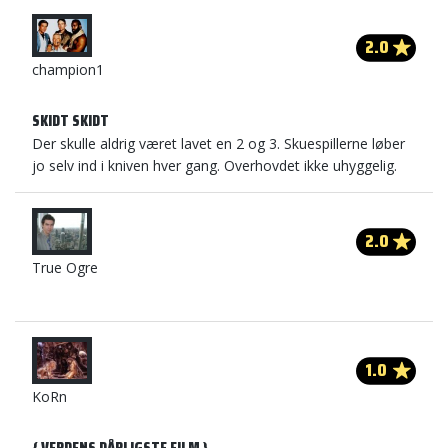
2.0
champion1
SKIDT SKIDT
Der skulle aldrig været lavet en 2 og 3. Skuespillerne løber
jo selv ind i kniven hver gang. Overhovdet ikke uhyggelig.
2.0
True Ogre
1.0
KoRn
{ VERDENS DÅRLIGSTE FILM }