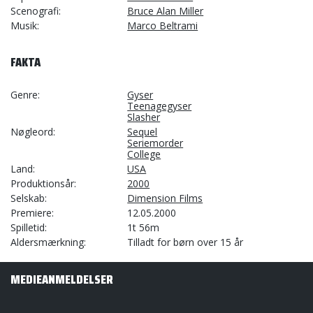
Scenografi
Bruce Alan Miller
Musik
Marco Beltrami
FAKTA
Genre
Gyser
Teenagegyser
Slasher
Nøgleord
Sequel
Seriemorder
College
Land
USA
Produktionsår
2000
Selskab
Dimension Films
Premiere
12.05.2000
Spilletid
1t 56m
Aldersmærkning
Tilladt for børn over 15 år
MEDIEANMELDELSER