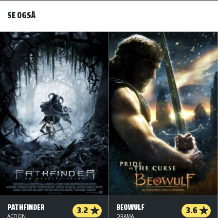
SE OGSÅ
PATHFINDER
BEOWULF
3.2
3.6
ACTION
DRAMA