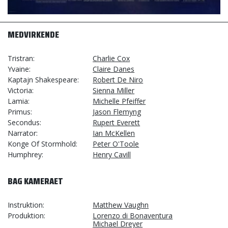
MEDVIRKENDE
Tristran
Charlie Cox
Yvaine
Claire Danes
Kaptajn Shakespeare
Robert De Niro
Victoria
Sienna Miller
Lamia
Michelle Pfeiffer
Primus
Jason Flemyng
Secondus
Rupert Everett
Narrator
Ian McKellen
Konge Of Stormhold
Peter O'Toole
Humphrey
Henry Cavill
BAG KAMERAET
Instruktion
Matthew Vaughn
Produktion
Lorenzo di Bonaventura
Michael Dreyer