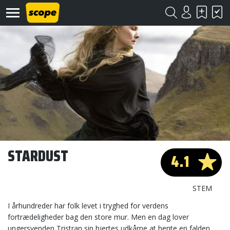
Om
Scope
Kontakt
STARDUST
4.1
©
Scope
2020
STEM
I århundreder har folk levet i tryghed for verdens
fortrædeligheder bag den store mur. Men en dag lover
ungersvenden Tristran sin hjertes udkårne at hente en falden