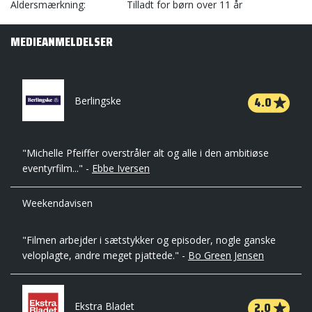
Aldersmærkning
Tilladt for børn over 11 år
MEDIEANMELDELSER
4.0
Berlingske
"Michelle Pfeiffer overstråler alt og alle i den ambitiøse
eventyrfilm..." -
Ebbe Iversen
Weekendavisen
"Filmen arbejder i sætstykker og episoder, nogle ganske
veloplagte, andre meget pjattede." -
Bo Green Jensen
2.0
Ekstra Bladet