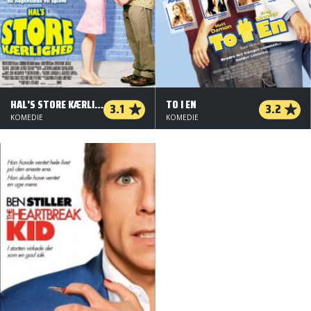
HAL'S STORE KÆRLIGHED
TO I EN
3.1
3.2
KOMEDIE
KOMEDIE