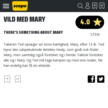
VILD MED MARY
4.0
THERE'S SOMETHING ABOUT MARY
STEM
Taberen Ted opsøger sin store kærlighed, Mary, efter 13 år. Ted
hyrer den udspekulerede detektiv Healy, som godt nok finder
Om
Mary, men samtidig også forelsker sig i hende. Faktisk forelsker
Scope
alle sig i Mary. Og Ted må tage kampen op med sine rivaler, før
han endelig kan få sin elskede.
Kontakt
©
Scope
2020