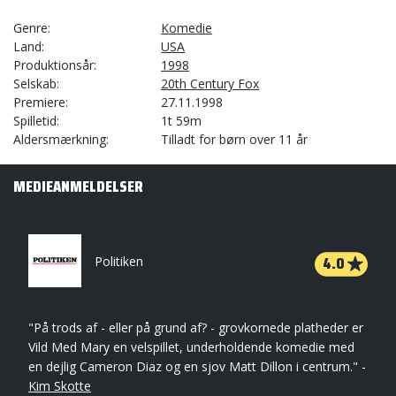
Genre
Komedie
Land
USA
Produktionsår
1998
Selskab
20th Century Fox
Premiere
27.11.1998
Spilletid
1t 59m
Aldersmærkning
Tilladt for børn over 11 år
MEDIEANMELDELSER
4.0
Politiken
"På trods af - eller på grund af? - grovkornede platheder er
Vild Med Mary en velspillet, underholdende komedie med
en dejlig Cameron Diaz og en sjov Matt Dillon i centrum." -
Kim Skotte