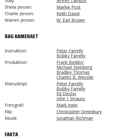
Sully
Jeffrey Tambor
Sheila Jensen
Markie Post
Charlie Jensen
Keith David
Warren Jensen
W. Earl Brown
BAG KAMERAET
Instruktion
Peter Farrelly
Bobby Farrelly
Produktion
Frank Beddor
Michael Steinberg
Bradley Thomas
Charles B. Wessler
Manuskript
Peter Farrelly
Bobby Farrelly
Ed Decter
John J. Strauss
Fotografi
Mark Irwin
Klip
Christopher Greenbury
Musik
Jonathan Richman
FAKTA