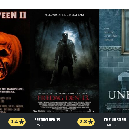
FREDAG DEN 13.
THE UNBORN
3.4
2.8
GYSER
THRILLER