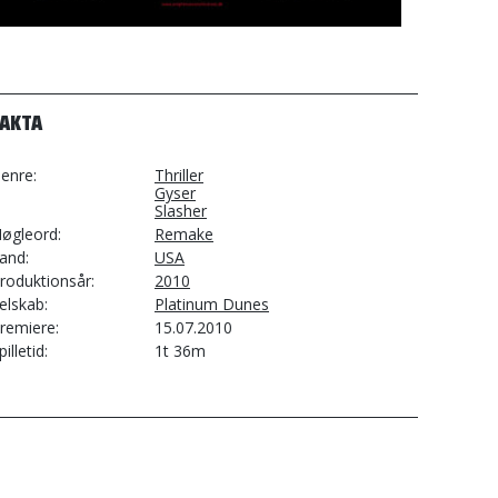
FAKTA
enre
Thriller
Gyser
Slasher
øgleord
Remake
and
USA
roduktionsår
2010
elskab
Platinum Dunes
remiere
15.07.2010
pilletid
1t 36m