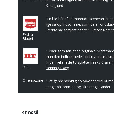
Kirkegaard
"En lille håndfuld mareridtsscenerier er h
lige så opfindsomme, som de er ondskab
Freddy har fortjent bedre." -
Peter Albrec
Ekstra
Bladet
"...især som fan af de originale Nightmare
man den indforståede ironi og entusiasme,
finde mellem de to splatterfreaks Craven 
B.T.
Henning Høeg
Cinemazone
"...et gennemsnitlig hollywoodprodukt m
penge på lommen og ikke meget andet."
SE OGSÅ