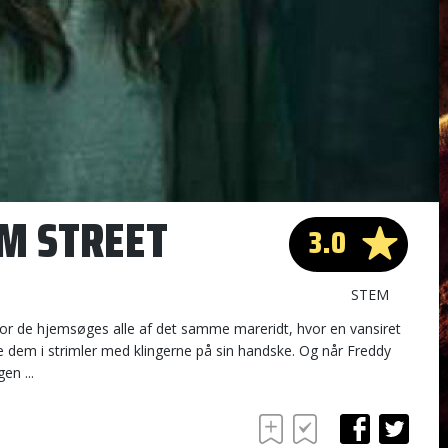
M STREET
3.0
STEM
or de hjemsøges alle af det samme mareridt, hvor en vansiret
se dem i strimler med klingerne på sin handske. Og når Freddy
en ...