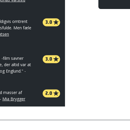
3.0
eldigvis omtrent
sfulde. Men fæle
htsen
3.0
 -film savner
 der altid var at
og Englund." -
2.0
ed masser af
 -
Mia Brygger