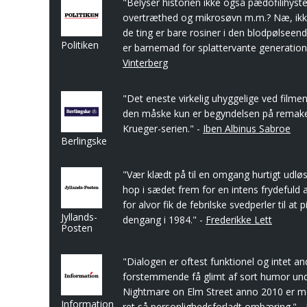
"Belyser historien ikke også pædofilihyste
overtræthed og mikrosøvn m.m.? Næ, ikk
de ting er bare rosiner i den blodpølseend
Politiken
er barnemad for splattervante generation
Vinterberg
"Det eneste virkelig uhyggelige ved filme
den måske kun er begyndelsen på remake
Krueger-serien." -
Iben Albinus Sabroe
Berlingske
"Vær klædt på til en omgang hurtigt udl
hop i sædet frem for en intens frydefuld a
for alvor fik de febrilske svedperler til at 
Jyllands-
dengang i 1984." -
Frederikke Lett
Posten
"Dialogen er oftest funktionel og intet an
forstemmende få glimt af sort humor und
Nightmare on Elm Street anno 2010 er m
Information
ret så personlighedsforladt ombæring." -