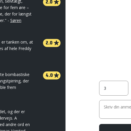
2.0
ri, selvtægt,
e for fem øre –
e, der for længst
er." -
Søren
2.0
n er tanken om, at
s af hele Freddy
4.0
øste bombastiske
ngstpirring, der
pible frem
det, og der er
ervejs. A
ed andre ord en
Jonas Varsted